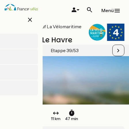
Direkt
zum
Menü
Inhalt
close
Alle Etappen auf La Vélomaritime
/ EuroVelo 4
Honfleur / Le Havre
Etappe 39/53
11 km
47 min