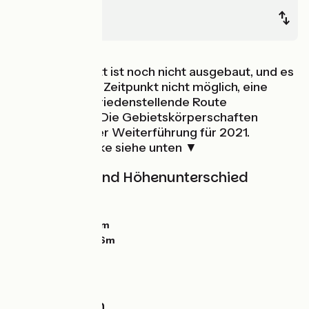
Honfleur
Le Havre
Dieser Abschnitt ist noch nicht ausgebaut, und es
ist zum jetzigen Zeitpunkt nicht möglich, eine
sichere und zufriedenstellende Route
vorzuschlagen. Die Gebietskörperschaften
arbeiten an einer Weiterführung für 2021.
Alternativstrecke siehe unten ▼
Steigungen und Höhenunterschied
Anstiege:
0m
Abstiege:
0m
Tiefster Punkt:
0m
Höchster Punkt:
6m
Straßentypen