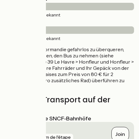
11km
(100%) Unbekannt
Belag
11km
(100%) Unbekannt
Um die Pont de Normandie gefahrlos zu überqueren,
empfehlen wir Ihnen, den Bus zu nehmen (siehe
Fahrplan der Linie 39 Le Havre > Honfleur und Honfleur >
Le Havre) sowie Ihre Fahrräder und Ihr Gepäck von der
Firma Les Trouvillaises zum Preis von 80 € für 2
Fahrräder (25 € pro zusätzliches Rad) überführen zu
lassen.
Züge und Transport auf der
Route
Nächstgelegene SNCF-Bahnhöfe
Le Havre
Join
gare
141 m de l'étape