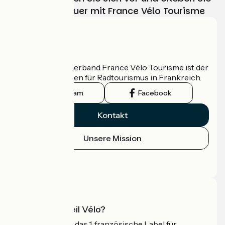
Ihr Radabenteuer mit France Vélo Tourisme
Wer sind wir?
Der nationale Verband France Vélo Tourisme ist der
offizielle Leitfaden für Radtourismus in Frankreich.
Instagram
Facebook
Kontakt
Unsere Mission
Pressebereich
Profi-Bereich
Was ist Accueil Vélo?
Accueil Vélo ist das 1. französische Label für