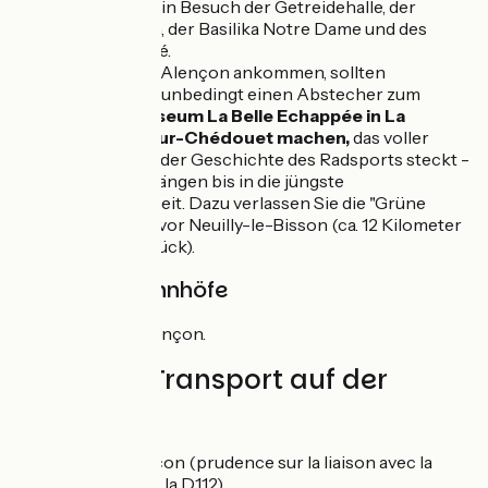
besonders ein Besuch der Getreidehalle, der
Parkanlagen, der Basilika Notre Dame und des
Maison d'Ozé.
Bevor Sie in Alençon ankommen, sollten
Fahrradfans unbedingt einen Abstecher zum
Fahrradmuseum La Belle Echappée in La
Fresnaye-sur-Chédouet machen,
das voller
Schätze aus der Geschichte des Radsports steckt -
von den Anfängen bis in die jüngste
Vergangenheit. Dazu verlassen Sie die "Grüne
Route" kurz vor Neuilly-le-Bisson (ca. 12 Kilometer
hin- und zurück).
Züge und Bahnhöfe
Bahnhof Alençon.
Züge und Transport auf der
Route
Gare d'Alençon (prudence sur la liaison avec la
traversée de la D112)