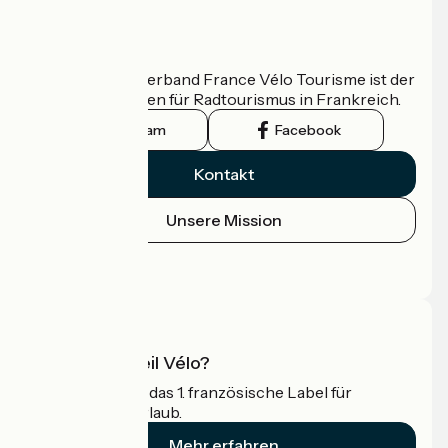
Wer sind wir?
Der nationale Verband France Vélo Tourisme ist der
offizielle Leitfaden für Radtourismus in Frankreich.
Instagram
Facebook
Kontakt
Unsere Mission
Pressebereich
Profi-Bereich
Was ist Accueil Vélo?
Accueil Vélo ist das 1. französische Label für
Radfahrer im Urlaub.
Mehr erfahren