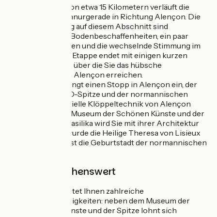
Auf einer Länge von etwa 15 Kilometern verläuft die
"Grüne Route" schnurgerade in Richtung Alençon. Die
einzige Ablenkung auf diesem Abschnitt sind
unterschiedliche Bodenbeschaffenheiten, ein paar
Straßenkreuzungen und die wechselnde Stimmung im
Bourse-Wald. Die Etappe endet mit einigen kurzen
Straßenpassagen, über die Sie das hübsche
Stadtzentrum von Alençon erreichen.
Planen Sie unbedingt einen Stopp in Alençon ein, der
Stadt der UNESCO-Spitze und der normannischen
Herzöge. Die spezielle Klöppeltechnik von Alençon
entdecken Sie im Museum der Schönen Künste und der
Spitze. Auch die Basilika wird Sie mit ihrer Architektur
begeistern. Hier wurde die Heilige Theresa von Lisieux
getauft, Alençon ist die Geburtstadt der normannischen
Heiligen.
Besonders sehenswert
Alençon
bietet Ihnen zahlreiche
Sehenswürdigkeiten: neben dem Museum der
Schönen Künste und der Spitze lohnt sich