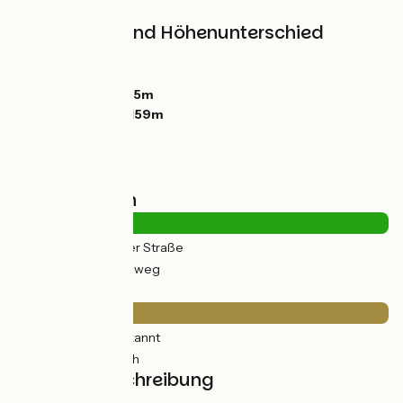
Steigungen und Höhenunterschied
Anstiege:
31m
Abstiege:
44m
Tiefster Punkt:
135m
Höchster Punkt:
159m
Straßentypen
3km
(14%) Auf der Straße
20km
(86%) Radweg
Belag
4km
(15%) Unbekannt
20km
(85%) Rauh
Streckenbeschreibung