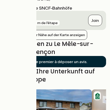
Nächstgelegene SNCF-Bahnhöfe
Alençon
Join
gare
425 m de l'étape
Bahnhöfe in der Nähe auf der Karte anzeigen
Bewertungen zu Le Mêle-sur-
Sarthe / Alençon
Soyez le premier à déposer un avis.
Finden Sie Ihre Unterkunft auf
dieser Etappe