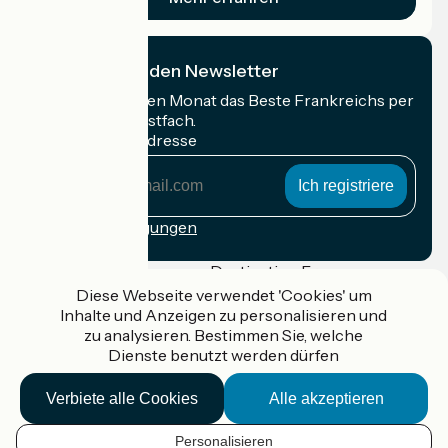
Ich abonniere den Newsletter
Erhalten Sie jeden Monat das Beste Frankreichs per
Rad in Ihrem Postfach.
Meine E-Mail-Adresse
Meine
E-
Mail-
Anmeldebedingungen
Adresse
Gefördert im Rahmen von Destination France
Diese Webseite verwendet 'Cookies' um
Inhalte und Anzeigen zu personalisieren und
zu analysieren. Bestimmen Sie, welche
Dienste benutzt werden dürfen
Accueil Vélo Pro
Kontakt
Verbiete alle Cookies
Alle akzeptieren
Rechtliche Informationen
Kontakt
Privacy policy
Personalisieren