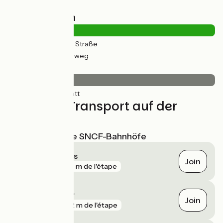
Straßentypen
1km
(4%) Auf der Straße
30km
(96%) Radweg
Belag
32km
(100%) Glatt
Züge und Transport auf der
Route
Nächstgelegene SNCF-Bahnhöfe
Sierck-les-Bains
Join
gare
237 m de l'étape
Koenigsmacker
Join
gare
422 m de l'étape