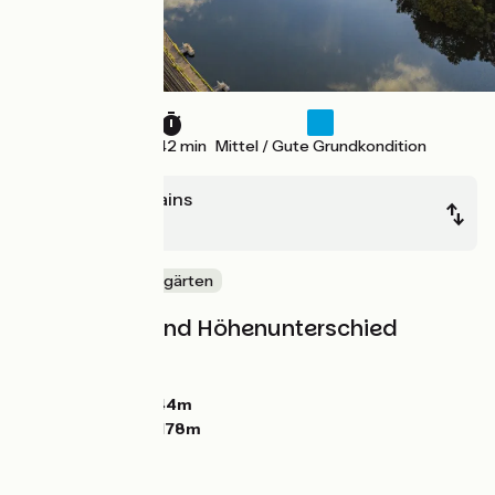
31 km
1 h 42 min
Mittel / Gute Grundkondition
Sierck-les-Bains
Thionville
Mitten in den Weingärten
Steigungen und Höhenunterschied
Anstiege:
56m
Abstiege:
54m
Tiefster Punkt:
144m
Höchster Punkt:
178m