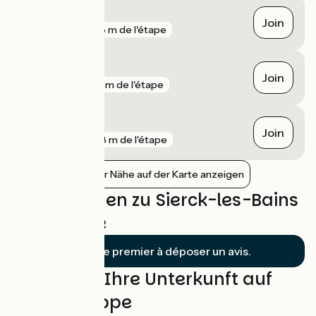
Thionville
Join
gare
428 m de l'étape
Apach
Join
gare
491 m de l'étape
Malling
Join
gare
808 m de l'étape
Bahnhöfe in der Nähe auf der Karte anzeigen
Bewertungen zu Sierck-les-Bains
/ Thionville
Soyez le premier à déposer un avis.
Finden Sie Ihre Unterkunft auf
dieser Etappe