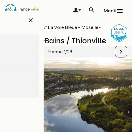
Direkt
zum
Menü
Inhalt
close
Alle Etappen auf La Voie Bleue - Moselle-
Saône Radweg
Sierck-les-Bains / Thionville
Etappe 1/23