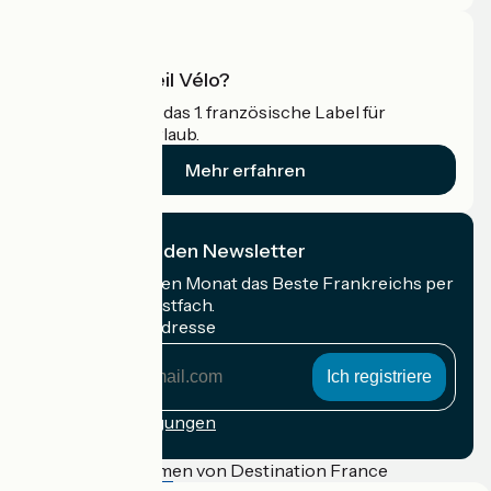
Was ist Accueil Vélo?
Accueil Vélo ist das 1. französische Label für
Radfahrer im Urlaub.
Mehr erfahren
Ich abonniere den Newsletter
Erhalten Sie jeden Monat das Beste Frankreichs per
Rad in Ihrem Postfach.
Meine E-Mail-Adresse
Meine
E-
Mail-
Anmeldebedingungen
Adresse
Gefördert im Rahmen von Destination France