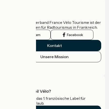
Wer sind wir?
Der nationale Verband France Vélo Tourisme ist der
offizielle Leitfaden für Radtourismus in Frankreich.
Instagram
Facebook
Kontakt
Unsere Mission
Pressebereich
Profi-Bereich
Was ist Accueil Vélo?
Accueil Vélo ist das 1. französische Label für
Radfahrer im Urlaub.