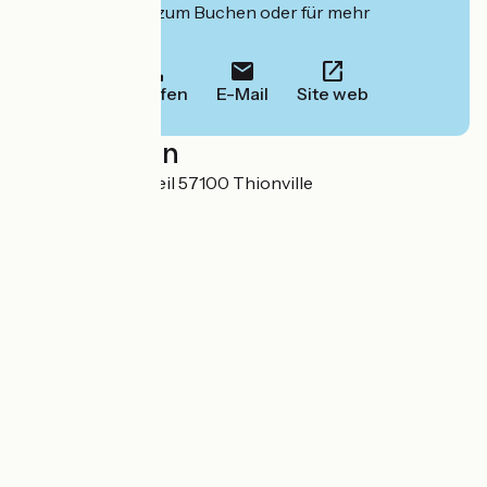
deren Website zum Buchen oder für mehr
Informationen.
Anrufen
E-Mail
Site web
Localisation
7 Place Simone Veil 57100 Thionville