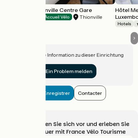
B&B Hôtel Thionville Centre Gare
Hôtel Me
Luxembo
Thionville
Hotels
Accueil Vélo
Hotels
Haben Sie eine Information zu dieser Einrichtung
für uns?
Ein Problem melden
Enregistrer
Contacter
Wählen, bereiten Sie sich vor und erleben Sie
Ihr Radabenteuer mit France Vélo Tourisme