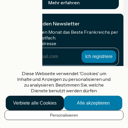
Mehr erfahren
Ich abonniere den Newsletter
Erhalten Sie jeden Monat das Beste Frankreichs per
Rad in Ihrem Postfach.
Meine E-Mail-Adresse
Meine
E-
Mail-
Anmeldebedingungen
Adresse
Diese Webseite verwendet 'Cookies' um
Inhalte und Anzeigen zu personalisieren und
Gefördert im Rahmen von Destination France
zu analysieren. Bestimmen Sie, welche
Dienste benutzt werden dürfen
Verbiete alle Cookies
Alle akzeptieren
Accueil Vélo Pro
Kontakt
Personalisieren
Rechtliche Informationen
DE
Kontakt