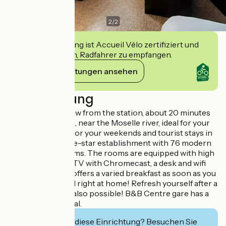
2
/
2
Diese Einrichtung ist Accueil Vélo zertifiziert und
verpflichtet sich, Radfahrer zu empfangen.
Ihre Verpflichtungen ansehen
Beschreibung
Just a stone's throw from the station, about 20 minutes
from Luxembourg, near the Moselle river, ideal for your
business trips or for your weekends and tourist stays in
the region. A three-star establishment with 76 modern
and equipped rooms. The rooms are equipped with high
quality bedding, a TV with Chromecast, a desk and wifi
access. B&B also offers a varied breakfast as soon as you
wake up. You'll feel right at home! Refresh yourself after a
long journey? It's also possible! B&B Centre gare has a
bar at your disposal.
Interessiert Sie diese Einrichtung? Besuchen Sie