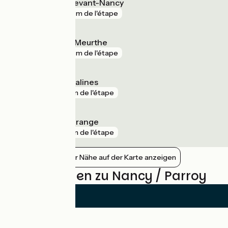
Laneuveville-devant-Nancy
gare
414 m de l'étape
Dombasle-sur-Meurthe
gare
691 m de l'étape
Rosières-aux-Salines
gare
3 km de l'étape
Jarville-la-Malgrange
gare
3 km de l'étape
Bahnhöfe in der Nähe auf der Karte anzeigen
Bewertungen zu Nancy / Parroy