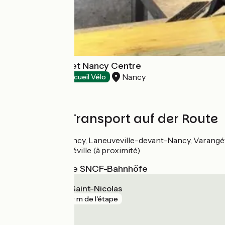
Hôtel Ibis Budget Nancy Centre
Nancy
Hotels
Accueil Vélo
Züge und Transport auf der Route
Gares de Nancy, Laneuveville-devant-Nancy, Varangé
Gare de Lunéville (à proximité)
Nächstgelegene SNCF-Bahnhöfe
Varangéville - Saint-Nicolas
gare
239 m de l'étape