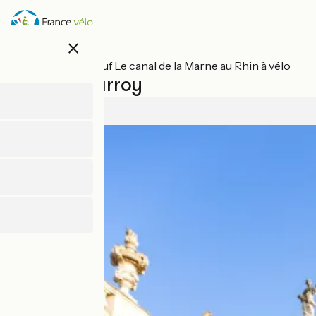
Direkt
zum
Inhalt
close
Alle Etappen auf Le canal de la Marne au Rhin à vélo
Nancy / Parroy