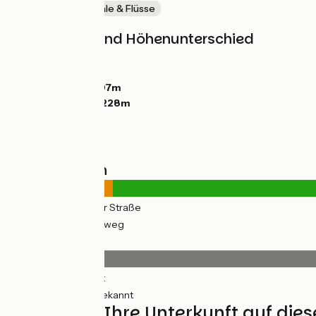
Malerische Kanäle & Flüsse
Steigungen und Höhenunterschied
Anstiege:
21m
Abstiege:
0m
Tiefster Punkt:
197m
Höchster Punkt:
228m
Straßentypen
3km
(11%) Auf der Straße
28km
(89%) Radweg
Belag
15km
(48%) Glatt
16km
(52%) Unbekannt
Finden Sie Ihre Unterkunft auf die