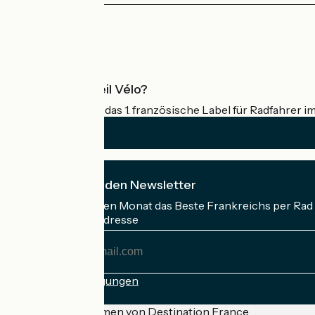
Pressebereich
Profi-Bereich
Was ist Accueil Vélo?
Accueil Vélo ist das 1. französische Label für Radfahrer i
Ich abonniere den Newsletter
Erhalten Sie jeden Monat das Beste Frankreichs per Rad 
Meine E-Mail-Adresse
Meine
E-
Mail-
Anmeldebedingungen
Adresse
Gefördert im Rahmen von Destination France