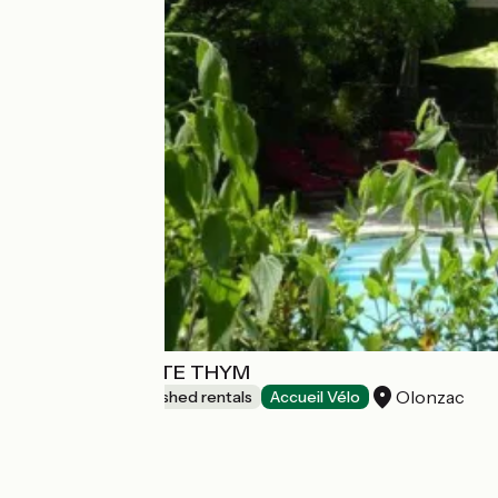
ELOI MERLE-GÎTE THYM
Olonzac
Lodgings and furnished rentals
Accueil Vélo