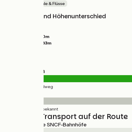
Malerische Kanäle & Flüsse
Steigungen und Höhenunterschied
Anstiege:
0m
Abstiege:
21m
Tiefster Punkt:
50m
Höchster Punkt:
83m
Straßentypen
18km
(100%) Radweg
Belag
18km
(100%) Unbekannt
Züge und Transport auf der Route
Nächstgelegene SNCF-Bahnhöfe