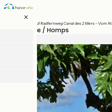
Direkt
zum
Inhalt
close
Alle Etappen auf Radfernweg Canal des 2 Mers - Vom At
Marseillette / Homps