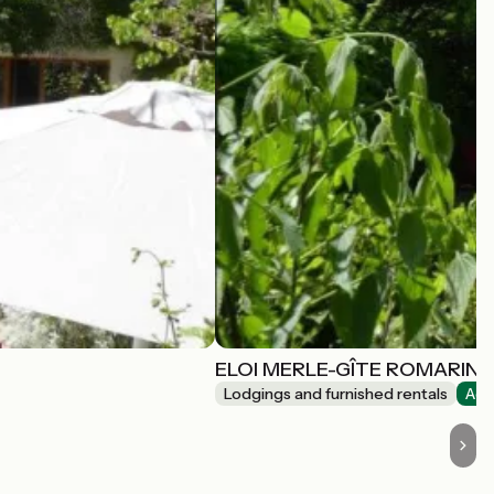
ELOI MERLE-GÎTE ROMARIN
Lodgings and furnished rentals
Acc