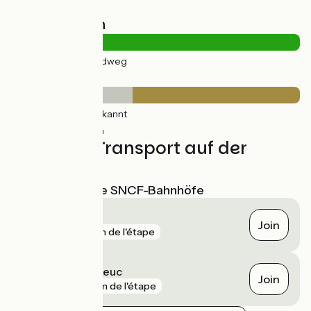
Straßentypen
22km
(100%) Radweg
Belag
9km
(42%) Unbekannt
13km
(58%) Rauh
Züge und Transport auf der
Route
Nächstgelegene SNCF-Bahnhöfe
Carcassonne
Join
gare
81 m de l'étape
Couffoulens - Leuc
Join
gare
8 km de l'étape