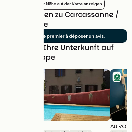
Bahnhöfe in der Nähe auf der Karte anzeigen
Bewertungen zu Carcassonne /
Marseillette
Soyez le premier à déposer un avis.
Finden Sie Ihre Unterkunft auf
dieser Etappe
LE COUVENT
AU ROY