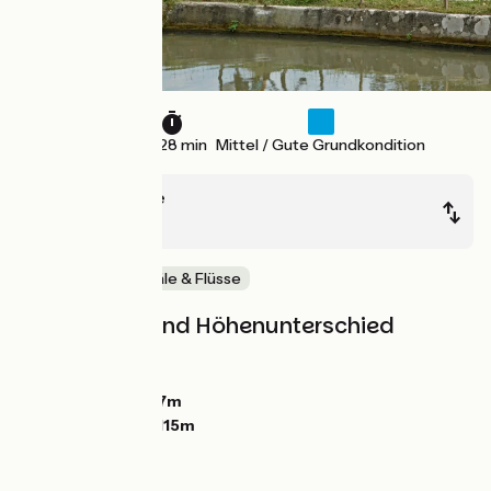
22 km
1 h 28 min
Mittel / Gute Grundkondition
Carcassonne
Marseillette
Malerische Kanäle & Flüsse
Steigungen und Höhenunterschied
Anstiege:
0m
Abstiege:
35m
Tiefster Punkt:
77m
Höchster Punkt:
115m