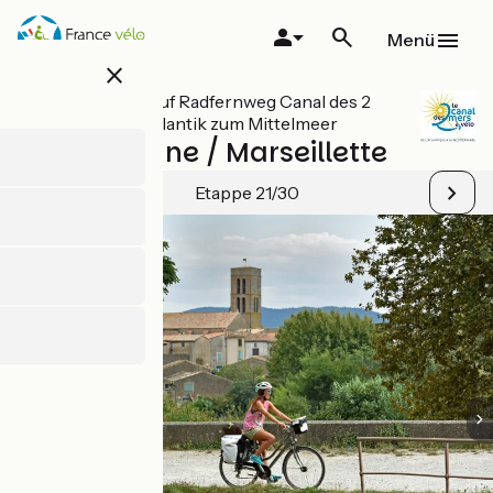
Direkt
zum
Menü
Inhalt
close
Alle Etappen auf Radfernweg Canal des 2
Mers - Vom Atlantik zum Mittelmeer
Carcassonne / Marseillette
Etappe 21/30