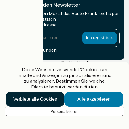
Ich abonniere den Newsletter
Erhalten Sie jeden Monat das Beste Frankreichs per
Rad in Ihrem Postfach.
Meine E-Mail-Adresse
Meine
E-
Mail-
Anmeldebedingungen
Adresse
Gefördert im Rahmen von Destination France
Diese Webseite verwendet 'Cookies' um
Inhalte und Anzeigen zu personalisieren und
zu analysieren. Bestimmen Sie, welche
Dienste benutzt werden dürfen
Accueil Vélo Pro
Kontakt
Verbiete alle Cookies
Alle akzeptieren
Rechtliche Informationen
Kontakt
Privacy policy
Personalisieren
DE
Réalisation :
StudioJuillet
et
France Vélo Tourisme