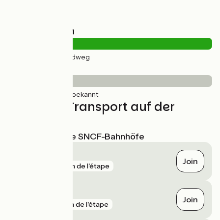
Straßentypen
24km
(100%) Radweg
Belag
24km
(100%) Unbekannt
Züge und Transport auf der
Route
Nächstgelegene SNCF-Bahnhöfe
Carcassonne
Join
gare
81 m de l'étape
Bram
Join
gare
1 km de l'étape