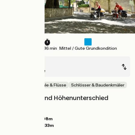
24 km
1 h 36 min
Mittel / Gute Grundkondition
Bram
Carcassonne
Malerische Kanäle & Flüsse
Schlösser & Baudenkmäler
Steigungen und Höhenunterschied
Anstiege:
0m
Abstiege:
12m
Tiefster Punkt:
108m
Höchster Punkt:
133m