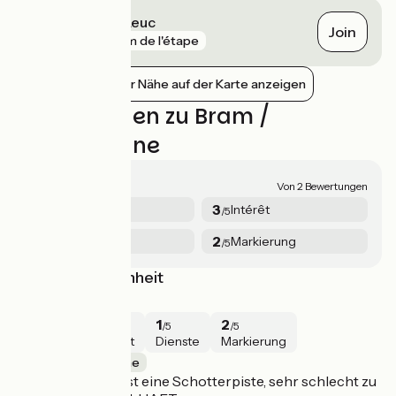
Couffoulens - Leuc
Join
gare
8 km de l'étape
Bahnhöfe in der Nähe auf der Karte anzeigen
Bewertungen zu Bram /
Carcassonne
2.3/5
Von 2 Bewertungen
2.5
3
Sécurité
Intérêt
/5
/5
1.5
2
Dienste
Markierung
/5
/5
Wegbeschaffenheit
2.3/5
·
Mai 2025
1
5
1
2
/5
/5
/5
/5
Sécurité
Intérêt
Dienste
Markierung
Bram / Carcassonne
Der Fahrradweg ist eine Schotterpiste, sehr schlecht zu