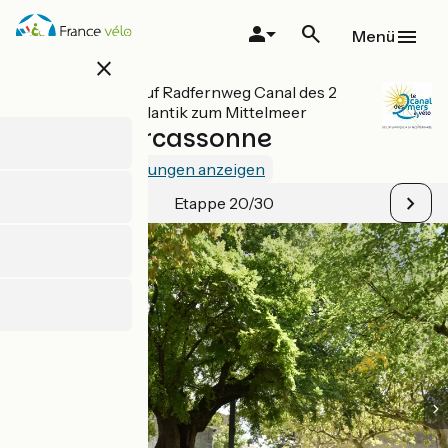
Direkt
zum
Menü
Inhalt
close
Alle Etappen auf Radfernweg Canal des 2
Mers - Vom Atlantik zum Mittelmeer
Bram / Carcassonne
2.3 / 5
1 Bewertungen anzeigen
Etappe 20/30