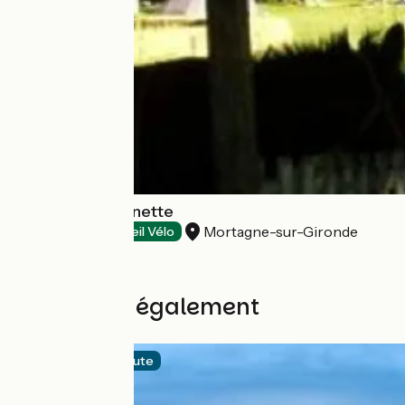
Camping La Rainette
Mortagne-sur-Gironde
Campsites
Accueil Vélo
Découvrez également
Offizielle Route