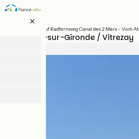
Direkt
zum
Inhalt
close
Alle Etappen auf Radfernweg Canal des 2 Mers - Vom At
Mortagne-sur-Gironde / Vitrezay