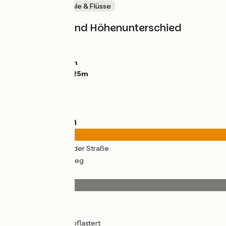
Malerische Kanäle & Flüsse
Steigungen und Höhenunterschied
Anstiege:
21m
Abstiege:
21m
Tiefster Punkt:
1m
Höchster Punkt:
25m
Straßentypen
16km
(64%) Auf der Straße
9km
(36%) Radweg
Belag
14km
(55%) Glatt
7km
(29%) Rauh
4km
(16%) Ungepflastert