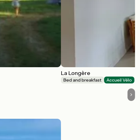
La Longère
Bed and breakfast
Accueil Vélo