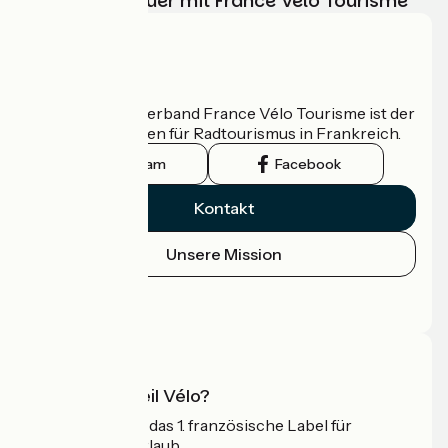
Ihr Radabenteuer mit France Vélo Tourisme
Wer sind wir?
Der nationale Verband France Vélo Tourisme ist der
offizielle Leitfaden für Radtourismus in Frankreich.
Instagram
Facebook
Kontakt
Unsere Mission
Pressebereich
Profi-Bereich
Was ist Accueil Vélo?
Accueil Vélo ist das 1. französische Label für
Radfahrer im Urlaub.