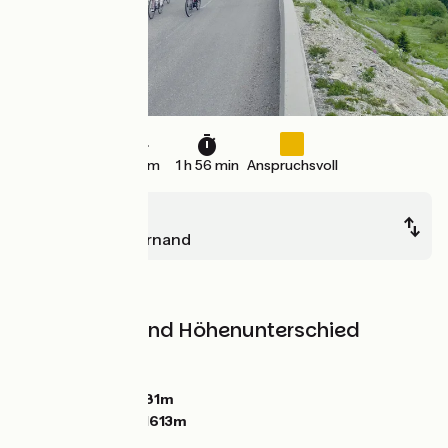
30 km
1 h 56 min
Anspruchsvoll
Cluses
Le Grand-Bornand
Berge
Steigungen und Höhenunterschied
Anstiege:
1199m
Abstiege:
755m
Tiefster Punkt:
481m
Höchster Punkt:
1613m