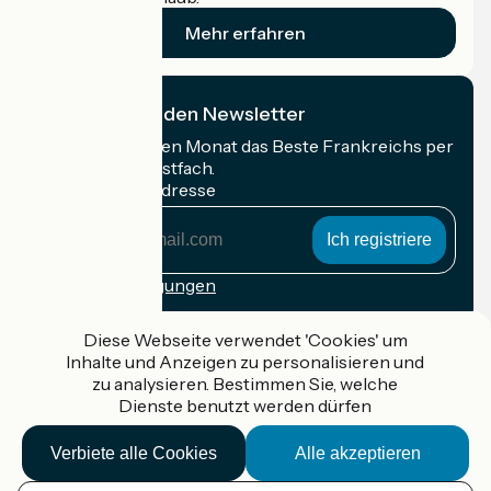
Mehr erfahren
Ich abonniere den Newsletter
Erhalten Sie jeden Monat das Beste Frankreichs per
Rad in Ihrem Postfach.
Meine E-Mail-Adresse
Meine
E-
Mail-
Anmeldebedingungen
Adresse
Gefördert im Rahmen von Destination France
Diese Webseite verwendet 'Cookies' um
Inhalte und Anzeigen zu personalisieren und
zu analysieren. Bestimmen Sie, welche
Dienste benutzt werden dürfen
Accueil Vélo Pro
Verbiete alle Cookies
Alle akzeptieren
Kontakt
Rechtliche Informationen