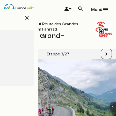
Direkt
zum
Menü
Inhalt
close
Alle Etappen auf Route des Grandes
Alpes® mit dem Fahrrad
Cluses / Le Grand-
Bornand
Etappe 3/27