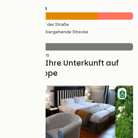
Straßentypen
35km
(100%) Auf der Straße
13km
(38%) Vorübergehende Strecke
Belag
35km
(100%) Glatt
Finden Sie Ihre Unterkunft auf
dieser Etappe