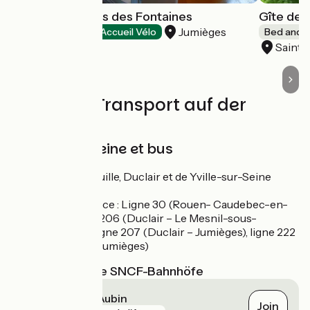
Domaine Le Clos des Fontaines
Gîte de 
Jumièges
Hotels
Accueil Vélo
Bed and b
Saint-
Züge und Transport auf der
Route
Bacs sur la Seine et bus
Bacs : La Bouille, Duclair et de Yville-sur-Seine
(Gratuit)
Réseau Astuce : Ligne 30 (Rouen- Caudebec-en-
Caux), ligne 206 (Duclair – Le Mesnil-sous-
Jumièges), ligne 207 (Duclair – Jumièges), ligne 222
(Jumièges –Jumièges)
Nächstgelegene SNCF-Bahnhöfe
Elbeuf - Saint-Aubin
Join