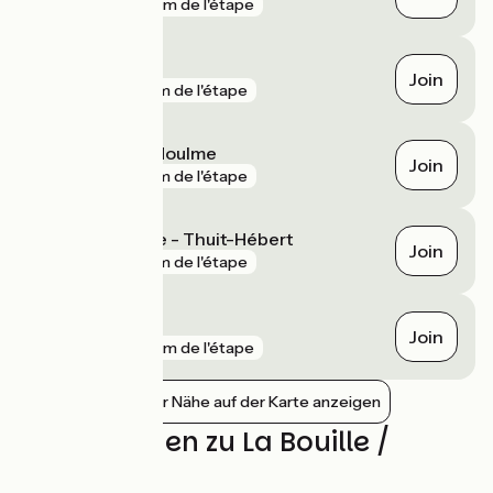
gare
159 m de l'étape
Maromme
Join
gare
4 km de l'étape
Malaunay - Le Houlme
Join
gare
7 km de l'étape
Bourgtheroulde - Thuit-Hébert
Join
gare
9 km de l'étape
Barentin
Join
gare
10 km de l'étape
Bahnhöfe in der Nähe auf der Karte anzeigen
Bewertungen zu La Bouille /
Jumièges