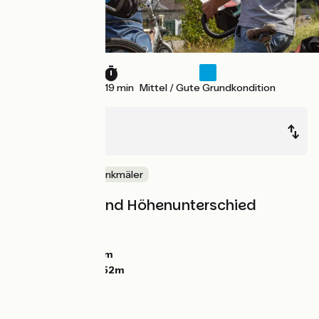
35 km
2 h 19 min
Mittel / Gute Grundkondition
La Bouille
Jumièges
Schlösser & Baudenkmäler
Steigungen und Höhenunterschied
Anstiege:
46m
Abstiege:
42m
Tiefster Punkt:
0m
Höchster Punkt:
52m