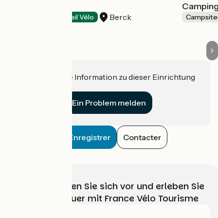
Chez Mireille
Camping 
Berck
Campsites
Accueil Vélo
Campsite
Haben Sie eine Information zu dieser Einrichtung
für uns?
Ein Problem melden
Enregistrer
Contacter
Wählen, bereiten Sie sich vor und erleben Sie
Ihr Radabenteuer mit France Vélo Tourisme