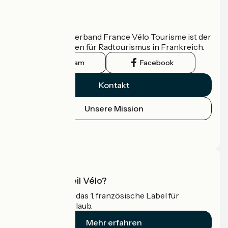
Wer sind wir?
Der nationale Verband France Vélo Tourisme ist der
offizielle Leitfaden für Radtourismus in Frankreich.
Instagram
Facebook
Kontakt
Unsere Mission
Pressebereich
Profi-Bereich
Was ist Accueil Vélo?
Accueil Vélo ist das 1. französische Label für
Radfahrer im Urlaub.
Mehr erfahren