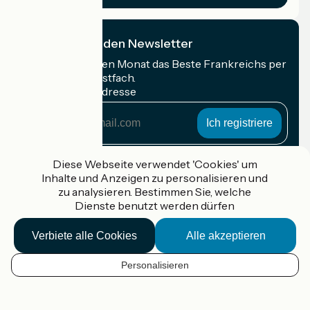
Ich abonniere den Newsletter
Erhalten Sie jeden Monat das Beste Frankreichs per
Rad in Ihrem Postfach.
Meine E-Mail-Adresse
Meine
E-
Mail-
Anmeldebedingungen
Adresse
Diese Webseite verwendet 'Cookies' um
Inhalte und Anzeigen zu personalisieren und
Gefördert im Rahmen von Destination France
zu analysieren. Bestimmen Sie, welche
Dienste benutzt werden dürfen
Verbiete alle Cookies
Alle akzeptieren
Accueil Vélo Pro
Kontakt
Personalisieren
Rechtliche Informationen
DE
Kontakt
Privacy policy
Kartenoptionen
Réalisation :
StudioJuillet
et
France Vélo Tourisme