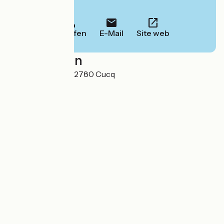
Informationen.
Anrufen
E-Mail
Site web
Localisation
149 bd. de Berck 62780 Cucq