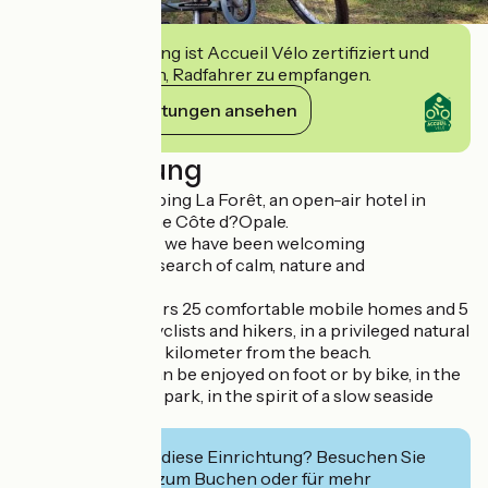
Diese Einrichtung ist Accueil Vélo zertifiziert und
verpflichtet sich, Radfahrer zu empfangen.
Ihre Verpflichtungen ansehen
Beschreibung
Welcome to Camping La Forêt, an open-air hotel in
Stella-Plage, on the Côte d?Opale.
For over 20 years, we have been welcoming
holidaymakers in search of calm, nature and
rejuvenation.
The campsite offers 25 comfortable mobile homes and 5
Cabanétaps for cyclists and hikers, in a privileged natural
setting less than a kilometer from the beach.
Here, vacations can be enjoyed on foot or by bike, in the
heart of a wooded park, in the spirit of a slow seaside
vacation.
Interessiert Sie diese Einrichtung? Besuchen Sie
deren Website zum Buchen oder für mehr