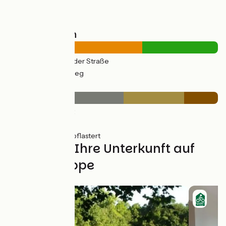
Straßentypen
16km
(64%) Auf der Straße
9km
(36%) Radweg
Belag
14km
(55%) Glatt
7km
(29%) Rauh
4km
(16%) Ungepflastert
Finden Sie Ihre Unterkunft auf
dieser Etappe