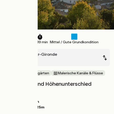
25 km
1 h 39 min
Mittel / Gute Grundkondition
Mortagne-sur-Gironde
Vitrezay
Mitten in den Weingärten
Malerische Kanäle & Flüsse
Steigungen und Höhenunterschied
Anstiege:
21m
Abstiege:
21m
Tiefster Punkt:
1m
Höchster Punkt:
25m