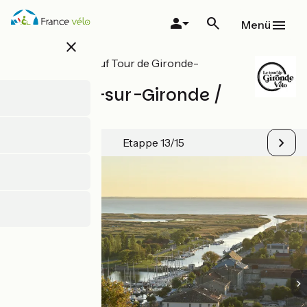
Direkt
zum
Menü
Inhalt
close
Alle Etappen auf Tour de Gironde-
Radrundweg
Mortagne-sur-Gironde /
Vitrezay
Etappe 13/15