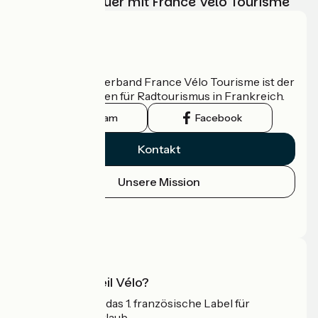
Ihr Radabenteuer mit France Vélo Tourisme
Wer sind wir?
Der nationale Verband France Vélo Tourisme ist der
offizielle Leitfaden für Radtourismus in Frankreich.
Instagram
Facebook
Kontakt
Unsere Mission
Pressebereich
Profi-Bereich
Was ist Accueil Vélo?
Accueil Vélo ist das 1. französische Label für
Radfahrer im Urlaub.