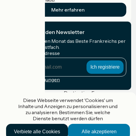
Mehr erfahren
Ich abonniere den Newsletter
Erhalten Sie jeden Monat das Beste Frankreichs per
Rad in Ihrem Postfach.
Meine E-Mail-Adresse
Meine
E-
Mail-
Anmeldebedingungen
Adresse
Gefördert im Rahmen von Destination France
Diese Webseite verwendet 'Cookies' um
Inhalte und Anzeigen zu personalisieren und
zu analysieren. Bestimmen Sie, welche
Dienste benutzt werden dürfen
Accueil Vélo Pro
Kontakt
Verbiete alle Cookies
Alle akzeptieren
Rechtliche Informationen