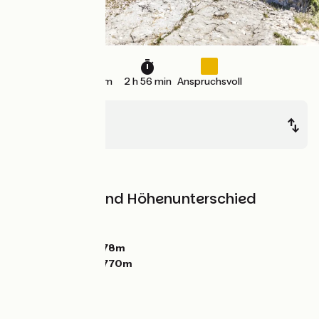
44 km
2 h 56 min
Anspruchsvoll
Bédoin
Sault
Berge
Steigungen und Höhenunterschied
Anstiege:
1014m
Abstiege:
557m
Tiefster Punkt:
278m
Höchster Punkt:
770m