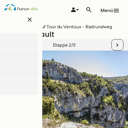
Direkt
zum
Menü
Inhalt
close
Alle Etappen auf Tour du Ventoux - Radrundweg
Bédoin / Sault
Etappe 2/3