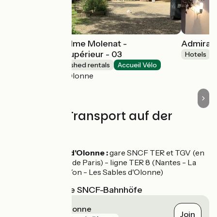
Appartement Mme Molenat -
Admiral'
Appartement supérieur - 03
Hotels
Lodgings and furnished rentals
Accueil Vélo
Les Sables-d'Olonne
Züge und Transport auf der
Route
Les Sables d'Olonne :
gare SNCF TER et TGV (en
provenance de Paris) - ligne TER 8 (Nantes - La
Roche-sur-Yon - Les Sables d'Olonne)
Nächstgelegene SNCF-Bahnhöfe
Les Sables-d'Olonne
Join