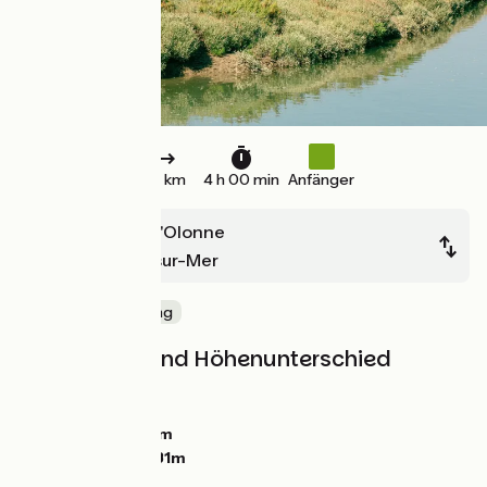
44 km
4 h 00 min
Anfänger
Les Sables-d'Olonne
La Tranche-sur-Mer
Die Küste entlang
Steigungen und Höhenunterschied
Anstiege:
73m
Abstiege:
74m
Tiefster Punkt:
0m
Höchster Punkt:
31m