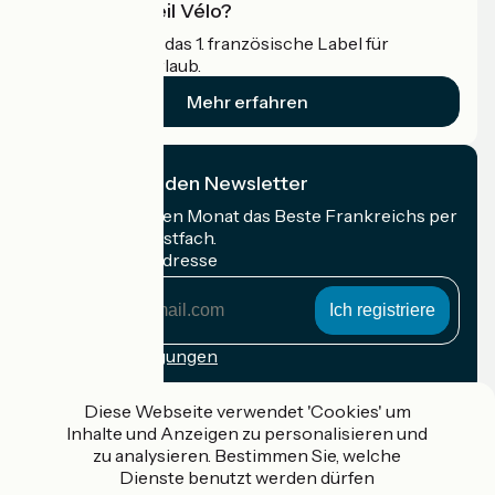
Was ist Accueil Vélo?
Accueil Vélo ist das 1. französische Label für
Radfahrer im Urlaub.
Mehr erfahren
Ich abonniere den Newsletter
Erhalten Sie jeden Monat das Beste Frankreichs per
Rad in Ihrem Postfach.
Meine E-Mail-Adresse
Meine
E-
Mail-
Anmeldebedingungen
Adresse
Gefördert im Rahmen von Destination France
Diese Webseite verwendet 'Cookies' um
Inhalte und Anzeigen zu personalisieren und
zu analysieren. Bestimmen Sie, welche
Dienste benutzt werden dürfen