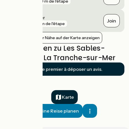
gare
980 m de l'étape
Olonne-sur-Mer
Join
gare
4 km de l'étape
Bahnhöfe in der Nähe auf der Karte anzeigen
Bewertungen zu Les Sables-
d'Olonne / La Tranche-sur-Mer
Soyez le premier à déposer un avis.
Karte
Meine Reise planen