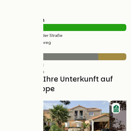
Straßentypen
12km
(28%) Auf der Straße
32km
(72%) Radweg
Belag
34km
(77%) Glatt
10km
(23%) Rauh
Finden Sie Ihre Unterkunft auf
dieser Etappe