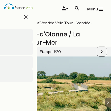
Direkt
zum
Menü
Inhalt
close
Alle Etappen auf Vendée Vélo Tour - Vendée-
Radrundweg
Les Sables-d'Olonne / La
Tranche-sur-Mer
Etappe 1/20