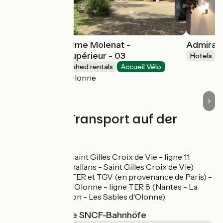
Appartement Mme Molenat -
Admiral'
Appartement supérieur - 03
Hotels
Lodgings and furnished rentals
Accueil Vélo
Les Sables-d'Olonne
Züge und Transport auf der
Route
Gare TER à Saint Gilles Croix de Vie - ligne 11
(Nantes - Challans - Saint Gilles Croix de Vie)
Gare SNCF TER et TGV (en provenance de Paris) -
Les Sables d'Olonne - ligne TER 8 (Nantes - La
Roche sur Yon - Les Sables d'Olonne)
Nächstgelegene SNCF-Bahnhöfe