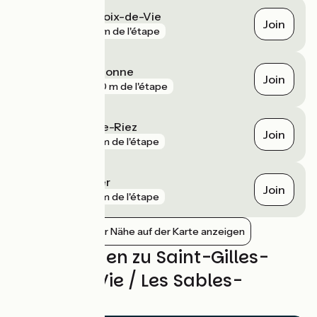
Saint-Gilles-Croix-de-Vie
Join
gare
74 m de l'étape
Les Sables-d'Olonne
Join
gare
980 m de l'étape
Saint-Hilaire-de-Riez
Join
gare
2 km de l'étape
Olonne-sur-Mer
Join
gare
4 km de l'étape
Bahnhöfe in der Nähe auf der Karte anzeigen
Bewertungen zu Saint-Gilles-
Croix-de-Vie / Les Sables-
d'Olonne