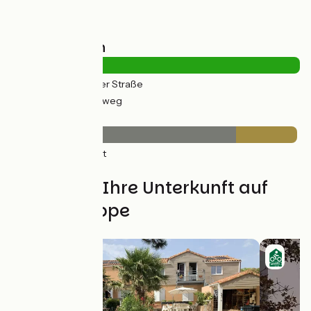
Straßentypen
8km
(22%) Auf der Straße
29km
(78%) Radweg
Belag
29km
(78%) Glatt
8km
(21%) Rauh
Finden Sie Ihre Unterkunft auf
dieser Etappe