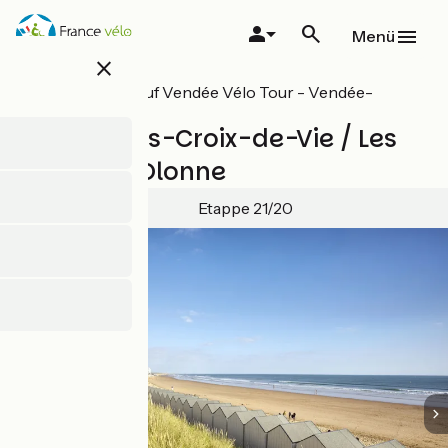
Direkt
zum
Menü
Inhalt
close
Alle Etappen auf Vendée Vélo Tour - Vendée-
Radrundweg
Saint-Gilles-Croix-de-Vie / Les
Sables-d'Olonne
Etappe 21/20