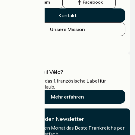
Instagram
Facebook
Kontakt
Unsere Mission
Pressebereich
Profi-Bereich
Was ist Accueil Vélo?
Accueil Vélo ist das 1. französische Label für
Radfahrer im Urlaub.
Mehr erfahren
Ich abonniere den Newsletter
Erhalten Sie jeden Monat das Beste Frankreichs per
Rad in Ihrem Postfach.