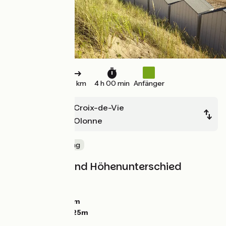
37 km
4 h 00 min
Anfänger
Saint-Gilles-Croix-de-Vie
Les Sables d'Olonne
Die Küste entlang
Steigungen und Höhenunterschied
Anstiege:
52m
Abstiege:
52m
Tiefster Punkt:
0m
Höchster Punkt:
25m