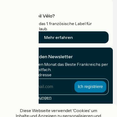
Was ist Accueil Vélo?
Accueil Vélo ist das 1. französische Label für
Radfahrer im Urlaub.
Mehr erfahren
Ich abonniere den Newsletter
Erhalten Sie jeden Monat das Beste Frankreichs per
Rad in Ihrem Postfach.
Meine E-Mail-Adresse
Meine
E-
Mail-
Anmeldebedingungen
Adresse
Gefördert im Rahmen von Destination France
Diese Webseite verwendet 'Cookies' um
Inhalte und Anzeigen zu personalisieren und