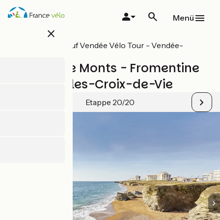
Direkt
zum
Menü
Inhalt
close
Alle Etappen auf Vendée Vélo Tour - Vendée-
Radrundweg
La Barre de Monts - Fromentine
/ Saint-Gilles-Croix-de-Vie
Etappe 20/20