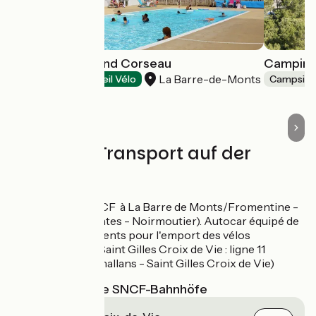
Camping le Grand Corseau
Camping
La Barre-de-Monts
Campsites
Accueil Vélo
Campsite
Züge und Transport auf der
Route
Autocar SNCF à La Barre de Monts/Fromentine -
ligne 13 (Nantes - Noirmoutier). Autocar équipé de
6 emplacements pour l'emport des vélos
Gare TER à Saint Gilles Croix de Vie : ligne 11
(Nantes - Challans - Saint Gilles Croix de Vie)
Nächstgelegene SNCF-Bahnhöfe