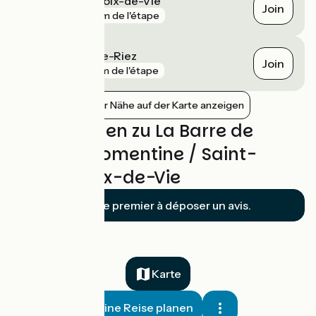
Saint-Gilles-Croix-de-Vie
Join
gare
74 m de l'étape
Saint-Hilaire-de-Riez
Join
gare
2 km de l'étape
Bahnhöfe in der Nähe auf der Karte anzeigen
Bewertungen zu La Barre de
Monts - Fromentine / Saint-
Gilles-Croix-de-Vie
Soyez le premier à déposer un avis.
Karte
Meine Reise planen