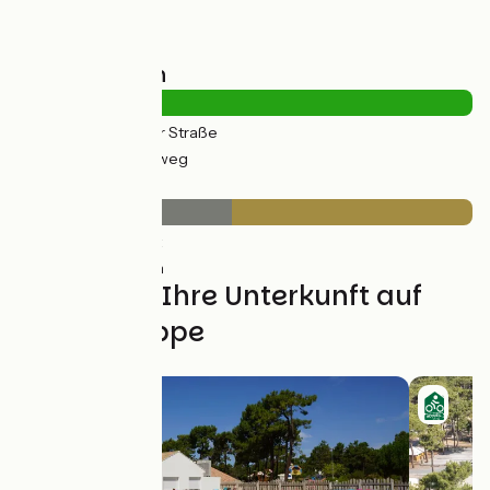
Straßentypen
3km
(9%) Auf der Straße
33km
(91%) Radweg
Belag
17km
(47%) Glatt
19km
(53%) Rauh
Finden Sie Ihre Unterkunft auf
dieser Etappe