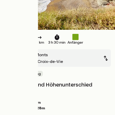
36 km
3 h 30 min
Anfänger
La Barre de Monts
Saint-Gilles-Croix-de-Vie
Die Küste entlang
Steigungen und Höhenunterschied
Anstiege:
30m
Abstiege:
31m
Tiefster Punkt:
0m
Höchster Punkt:
28m