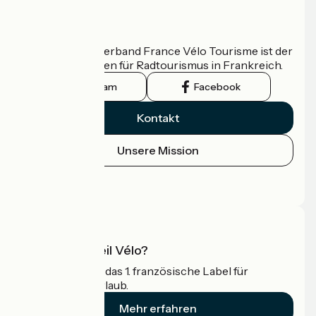
Wer sind wir?
Der nationale Verband France Vélo Tourisme ist der
offizielle Leitfaden für Radtourismus in Frankreich.
Instagram
Facebook
Kontakt
Unsere Mission
Pressebereich
Profi-Bereich
Was ist Accueil Vélo?
Accueil Vélo ist das 1. französische Label für
Radfahrer im Urlaub.
Mehr erfahren