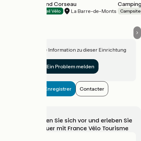
Camping le Grand Corseau
Camping
La Barre-de-Monts
Campsites
Accueil Vélo
Campsite
Haben Sie eine Information zu dieser Einrichtung
für uns?
Ein Problem melden
Enregistrer
Contacter
Wählen, bereiten Sie sich vor und erleben Sie
Ihr Radabenteuer mit France Vélo Tourisme