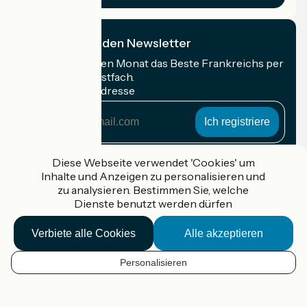
Ich abonniere den Newsletter
Erhalten Sie jeden Monat das Beste Frankreichs per
Rad in Ihrem Postfach.
Meine E-Mail-Adresse
Meine
E-
Mail-
Anmeldebedingungen
Adresse
Diese Webseite verwendet 'Cookies' um
Inhalte und Anzeigen zu personalisieren und
Gefördert im Rahmen von Destination France
zu analysieren. Bestimmen Sie, welche
Dienste benutzt werden dürfen
Verbiete alle Cookies
Alle akzeptieren
Accueil Vélo Pro
Kontakt
Personalisieren
Rechtliche Informationen
DE
Kontakt
Privacy policy
Kartenoptionen
Réalisation :
StudioJuillet
et
France Vélo Tourisme