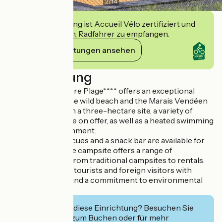
2
/
14
Diese Einrichtung ist Accueil Vélo zertifiziert und
verpflichtet sich, Radfahrer zu empfangen.
Ihre Verpflichtungen ansehen
Beschreibung
Camping La Davière Plage**** offers an exceptional
setting close to the wild beach and the Marais Vendéen
national forest. On a three-hectare site, a variety of
family activities are on offer, as well as a heated swimming
pool and entertainment.
Communal barbecues and a snack bar are available for
refreshments. The campsite offers a range of
accommodation, from traditional campsites to rentals.
It welcomes cycle tourists and foreign visitors with
tailored services and a commitment to environmental
sustainability.
Interessiert Sie diese Einrichtung? Besuchen Sie
deren Website zum Buchen oder für mehr