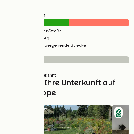
Straßentypen
3km
(26%) Auf der Straße
9km
(74%) Radweg
12km
(94%) Vorübergehende Strecke
Belag
1km
(11%) Glatt
11km
(89%) Unbekannt
Finden Sie Ihre Unterkunft auf
dieser Etappe