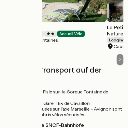
Villa Malossol
Le Petit
Nature
Bed and breakfast
Accueil Vélo
Pernes-les-Fontaines
Lodgings 
Cabriè
Züge und Transport auf der
Route
Gare TER de l'Isle sur-la-Sorgue Fontaine de
Vaucluse
À proximité : Gare TER de Cavaillon
Les gares situées sur l'axe Marseille - Avignon sont
équipées d' abris vélos sécurisés.
Nächstgelegene SNCF-Bahnhöfe