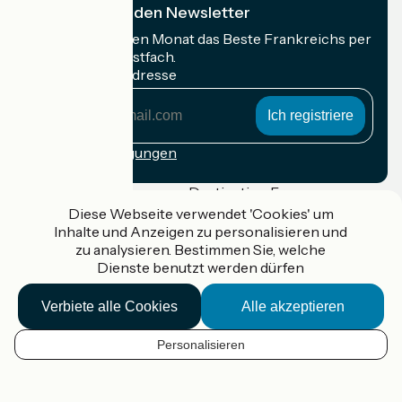
Ich abonniere den Newsletter
Erhalten Sie jeden Monat das Beste Frankreichs per
Rad in Ihrem Postfach.
Meine E-Mail-Adresse
Meine
E-
Mail-
Anmeldebedingungen
Adresse
Gefördert im Rahmen von Destination France
Diese Webseite verwendet 'Cookies' um
Inhalte und Anzeigen zu personalisieren und
zu analysieren. Bestimmen Sie, welche
Dienste benutzt werden dürfen
Accueil Vélo Pro
Kontakt
Verbiete alle Cookies
Alle akzeptieren
Rechtliche Informationen
Kontakt
Privacy policy
Personalisieren
DE
Réalisation :
StudioJuillet
et
France Vélo Tourisme