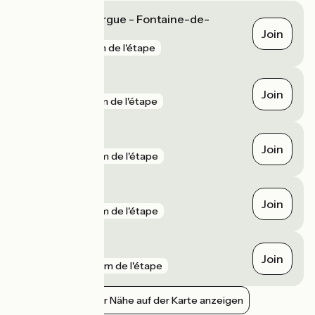
L'Isle-sur-la-Sorgue - Fontaine-de-
Vaucluse
Join
gare
1 km de l'étape
Le Thor
Join
gare
5 km de l'étape
Cavaillon
Join
gare
7 km de l'étape
Gadagne
Join
gare
9 km de l'étape
Orgon
Join
gare
10 km de l'étape
Bahnhöfe in der Nähe auf der Karte anzeigen