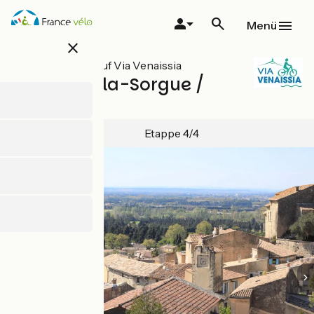
Direkt
zum
Menü
Inhalt
close
Alle Etappen auf Via Venaissia
L'Isle-sur-la-Sorgue /
Robion
Etappe 4/4