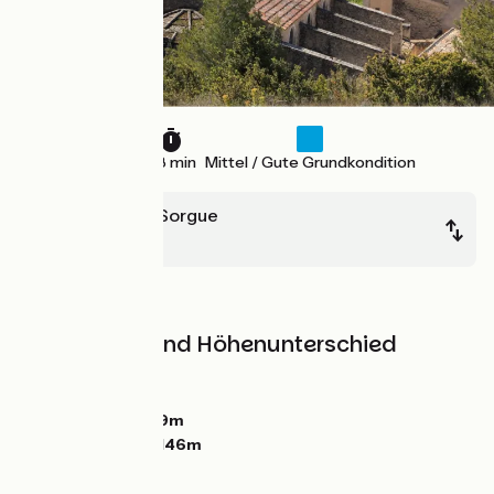
12 km
48 min
Mittel / Gute Grundkondition
L'Isle-sur-la-Sorgue
Robion
Berge
Steigungen und Höhenunterschied
Anstiege:
78m
Abstiege:
0m
Tiefster Punkt:
59m
Höchster Punkt:
146m