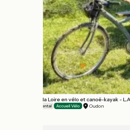
Découverte de la Loire en vélo et canoë-kayak - L.
Oudon
Canoe and kayak rental
Accueil Vélo