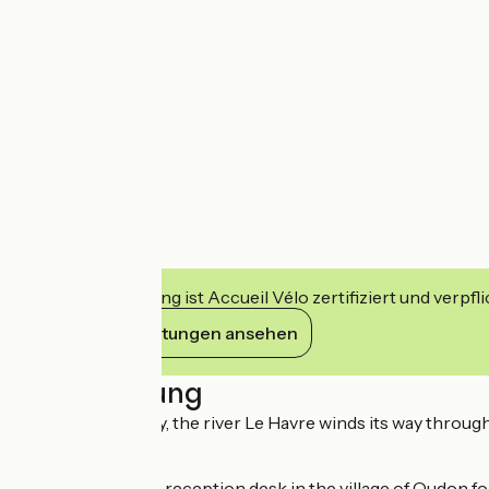
Diese Einrichtung ist Accueil Vélo zertifiziert und verpfl
Ihre Verpflichtungen ansehen
Beschreibung
Set in a deep valley, the river Le Havre winds its way thro
forth.
Just turn up at the reception desk in the village of Oudon fo