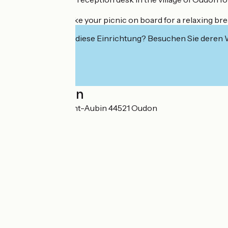
The best part? Take your picnic on board for a relaxing bre
Interessiert Sie diese Einrichtung? Besuchen Sie deren
Localisation
Rue de la côte Saint-Aubin 44521 Oudon