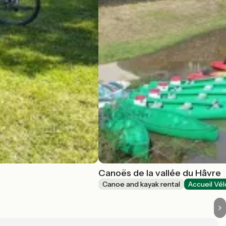
Canoës de la vallée du Hâvre
Canoe and kayak rental
Accueil Vél