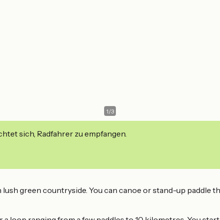
1
/
3
ichtet sich, Radfahrer zu empfangen.
ugh lush green countryside. You can canoe or stand-up paddle 
r a loop ranging from a few paddles to 10 kilometres. You start 