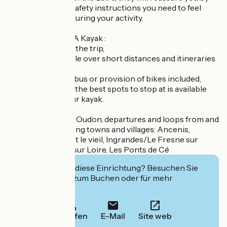
giving you all the safety instructions you need to feel
totally confident during your activity.
The benefits of L.A Kayak :
- Free duration of the trip,
- Routes accessible over short distances and itineraries
over several days,
- Transfer by minibus or provision of bikes included,
- A short guide to the best spots to stop at is available
when you hire your kayak.
Welcome point in Oudon, departures and loops from and
around the following towns and villages: Ancenis,
Bouzillé, St Florent le vieil, Ingrandes/Le Fresne sur
Loire, Chalonnes sur Loire, Les Ponts de Cé
Interessiert Sie diese Einrichtung? Besuchen Sie
deren Website zum Buchen oder für mehr
Informationen.
Anrufen
E-Mail
Site web