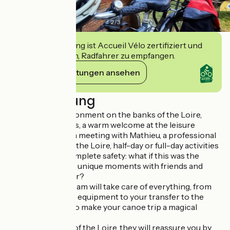
2
/
3
Diese Einrichtung ist Accueil Vélo zertifiziert und
verpflichtet sich, Radfahrer zu empfangen.
Ihre Verpflichtungen ansehen
Beschreibung
A privileged environment on the banks of the Loire,
30km from Nantes, a warm welcome at the leisure
centre in Oudon, a meeting with Mathieu, a professional
with a passion for the Loire, half-day or full-day activities
on the Loire in complete safety: what if this was the
recipe for sharing unique moments with friends and
family on the water?
Mathieu and his team will take care of everything, from
transporting your equipment to your transfer to the
departure point, to make your canoe trip a magical
experience!
As professionals of the Loire, they will reassure you by