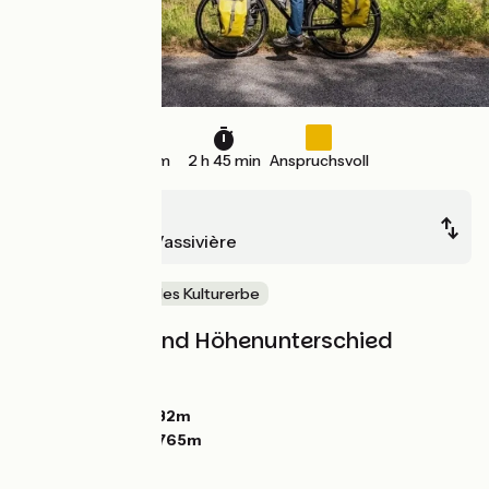
41 km
2 h 45 min
Anspruchsvoll
Aubusson
Royère-de-Vassivière
Natur & regionales Kulturerbe
Steigungen und Höhenunterschied
Anstiege:
720m
Abstiege:
417m
Tiefster Punkt:
432m
Höchster Punkt:
765m