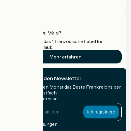
Pressebereich
Profi-Bereich
Was ist Accueil Vélo?
Accueil Vélo ist das 1. französische Label für
Radfahrer im Urlaub.
Mehr erfahren
Ich abonniere den Newsletter
Erhalten Sie jeden Monat das Beste Frankreichs per
Rad in Ihrem Postfach.
Meine E-Mail-Adresse
Meine
E-
Mail-
Anmeldebedingungen
Adresse