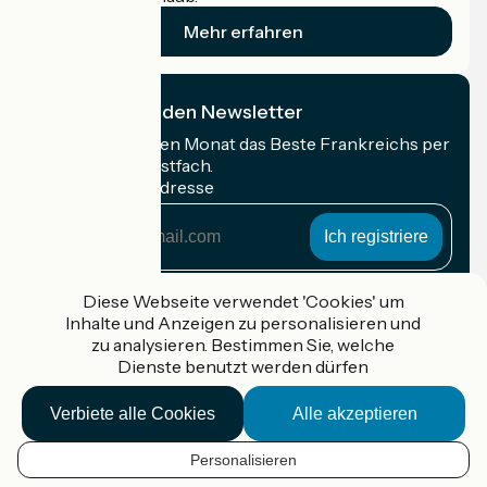
Mehr erfahren
Ich abonniere den Newsletter
Erhalten Sie jeden Monat das Beste Frankreichs per
Rad in Ihrem Postfach.
Meine E-Mail-Adresse
Meine
E-
Mail-
Anmeldebedingungen
Adresse
Diese Webseite verwendet 'Cookies' um
Inhalte und Anzeigen zu personalisieren und
Gefördert im Rahmen von Destination France
zu analysieren. Bestimmen Sie, welche
Dienste benutzt werden dürfen
Verbiete alle Cookies
Alle akzeptieren
Accueil Vélo Pro
Kontakt
Personalisieren
Rechtliche Informationen
DE