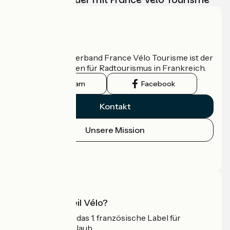
Wer sind wir?
Der nationale Verband France Vélo Tourisme ist der
offizielle Leitfaden für Radtourismus in Frankreich.
Instagram
Facebook
Kontakt
Unsere Mission
Pressebereich
Profi-Bereich
Was ist Accueil Vélo?
Accueil Vélo ist das 1. französische Label für
Radfahrer im Urlaub.