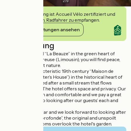
2
/
9
Diese Einrichtung ist Accueil Vélo zertifiziert und
verpflichtet sich, Radfahrer zu empfangen.
Ihre Verpflichtungen ansehen
Beschreibung
Welcome to Hotel “La Beauze” in the green heart of
France. Here, in Creuse (Limousin), you will find peace,
space and unspoilt nature.
Our hotel, a characteristic 19th century “Maison de
Maître” (“The Master’s House”) in the historical heart of
Aubusson, is named after a small stream that flows
behind the hotel. The hotel offers space and privacy. Our
rooms are modern and comfortable and we pay a great
deal of attention to looking after our guests’ each and
every need.
We are open all year and we look forward to looking after
you in “la France profonde”, the original and unspoilt
France. All our rooms overlook the hotel's garden.