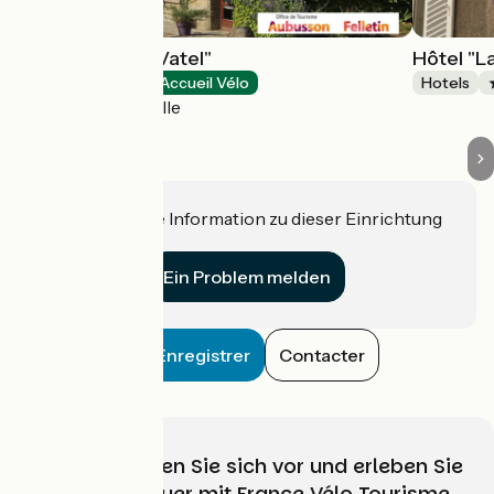
Hôtel "Au Petit Vatel"
Hôtel "L
Hotels
Accueil Vélo
Hotels
Moutier-Rozeille
Haben Sie eine Information zu dieser Einrichtung
für uns?
Ein Problem melden
Enregistrer
Contacter
Wählen, bereiten Sie sich vor und erleben Sie
Ihr Radabenteuer mit France Vélo Tourisme