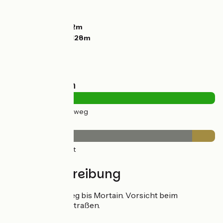
Anstiege:
65m
Abstiege:
11m
Tiefster Punkt:
72m
Höchster Punkt:
128m
Straßentypen
11km
(100%) Radweg
Belag
10km
(89%) Glatt
1km
(11%) Rauh
Wegbeschreibung
Voie Verte-Radweg bis Mortain. Vorsicht beim
Überqueren der Straßen.