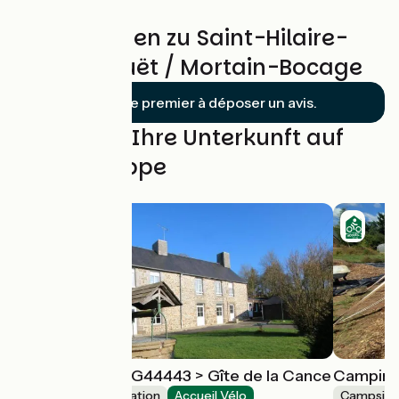
Bewertungen zu Saint-Hilaire-
du-Harcouët / Mortain-Bocage
Soyez le premier à déposer un avis.
Finden Sie Ihre Unterkunft auf
dieser Etappe
Gîte de groupe G44443 > Gîte de la Cance
Camping
Group accommodation
Accueil Vélo
Campsite