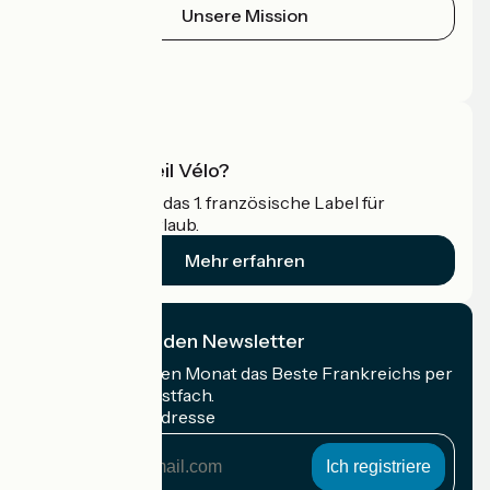
Unsere Mission
Pressebereich
Profi-Bereich
Was ist Accueil Vélo?
Accueil Vélo ist das 1. französische Label für
Radfahrer im Urlaub.
Mehr erfahren
Ich abonniere den Newsletter
Erhalten Sie jeden Monat das Beste Frankreichs per
Rad in Ihrem Postfach.
Meine E-Mail-Adresse
Meine
E-