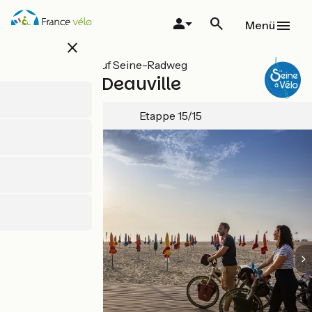
Direkt
zum
Menü
Inhalt
close
Alle Etappen auf Seine-Radweg
Honfleur / Deauville
Etappe 15/15