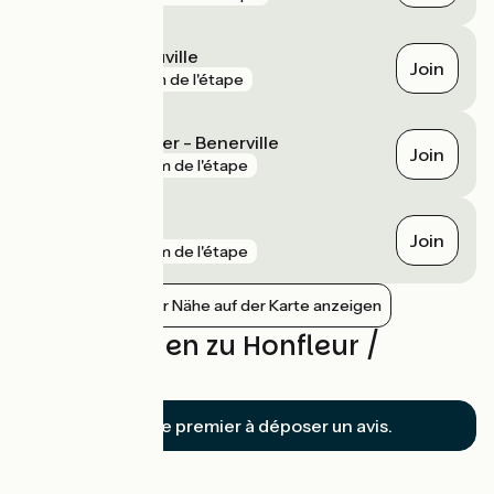
Trouville - Deauville
Join
gare
1 km de l'étape
Blonville-sur-Mer - Benerville
Join
gare
4 km de l'étape
Villers-sur-Mer
Join
gare
7 km de l'étape
Bahnhöfe in der Nähe auf der Karte anzeigen
Bewertungen zu Honfleur /
Deauville
Soyez le premier à déposer un avis.