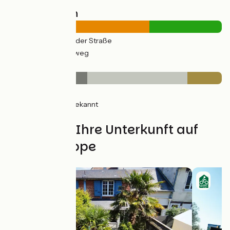
Straßentypen
32km
(66%) Auf der Straße
16km
(34%) Radweg
Belag
18km
(37%) Glatt
23km
(47%) Unbekannt
8km
(16%) Rauh
Finden Sie Ihre Unterkunft auf
dieser Etappe