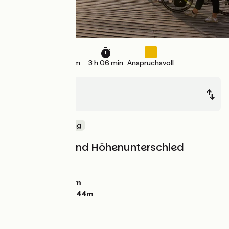
48 km
3 h 06 min
Anspruchsvoll
Honfleur
Deauville
Die Küste entlang
Steigungen und Höhenunterschied
Anstiege:
208m
Abstiege:
210m
Tiefster Punkt:
0m
Höchster Punkt:
144m