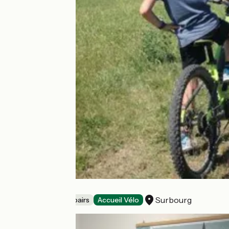
ADN-eBIKES
Surbourg
Bicycle rentals/ repairs
Accueil Vélo