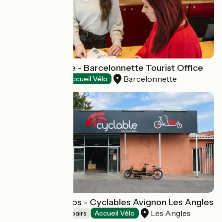
Ubaye Tourisme - Barcelonnette Tourist Office
Barcelonnette
Tourist offices
Accueil Vélo
Location de Vélos - Cyclables Avignon Les Angles
Les Angles
Bicycle rentals/ repairs
Accueil Vélo