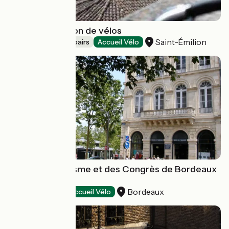
Véloce - Location de vélos
Saint-Émilion
Bicycle rentals/ repairs
Accueil Vélo
Office de Tourisme et des Congrès de Bordeaux
Métropole
Bordeaux
Tourist offices
Accueil Vélo