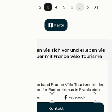
1
2
3
4
5
6
…
Karte
Wählen, bereiten Sie sich vor und erleben Sie
Ihr Radabenteuer mit France Vélo Tourisme
Wer sind wir?
Der nationale Verband France Vélo Tourisme ist der
offizielle Leitfaden für Radtourismus in Frankreich.
Instagram
Facebook
Kontakt