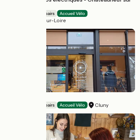
Loire
Bicycle rentals/ repairs
Accueil Vélo
Châteauneuf-sur-Loire
La Roue Tourne
Cluny
Bicycle rentals/ repairs
Accueil Vélo