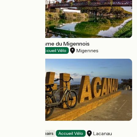
Office de Tourisme du Migennois
Migennes
Tourist offices
Accueil Vélo
Le Repair'Vélo
Lacanau
Bicycle rentals/ repairs
Accueil Vélo