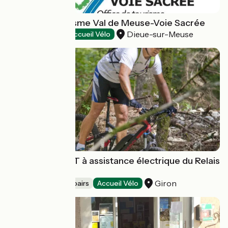
Office de Tourisme Val de Meuse-Voie Sacrée
Dieue-sur-Meuse
Tourist offices
Accueil Vélo
Location de VTT à assistance électrique du Relais
Nordique
Giron
Bicycle rentals/ repairs
Accueil Vélo