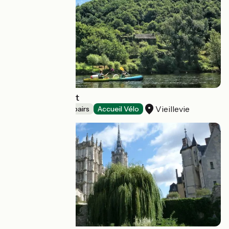
Canoeing Asvolt
Vieillevie
Bicycle rentals/ repairs
Accueil Vélo