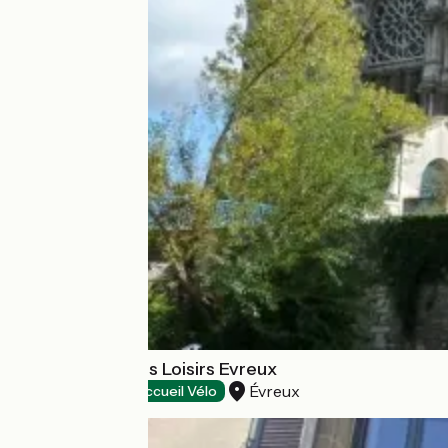
Le Comptoir Des Loisirs Evreux
Évreux
Tourist offices
Accueil Vélo