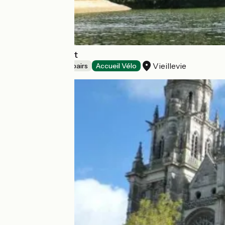
Canoeing Asvolt
Vieillevie
Bicycle rentals/ repairs
Accueil Vélo