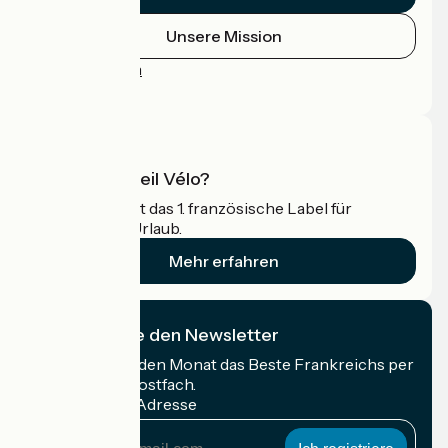
Unsere Mission
Pressebereich
Profi-Bereich
Was ist Accueil Vélo?
Accueil Vélo ist das 1. französische Label für
Radfahrer im Urlaub.
Mehr erfahren
Ich abonniere den Newsletter
Erhalten Sie jeden Monat das Beste Frankreichs per
Rad in Ihrem Postfach.
Meine E-Mail-Adresse
Meine