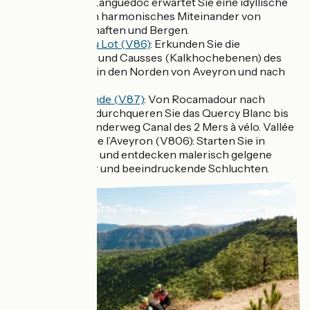
dem Haut-Languedoc erwartet Sie eine idyllische
Strecke, ein harmonisches Miteinander von
Reblandschaften und Bergen.
La Vallée du Lot (V86)
: Erkunden Sie die
Weinberge und Causses (Kalkhochebenen) des
Quercy bis in den Norden von Aveyron und nach
Lozère.
La Vagabonde (V87)
: Von Rocamadour nach
Montech - durchqueren Sie das Quercy Blanc bis
zum Radwanderweg Canal des 2 Mers à vélo. Vallée
et Gorges de l’Aveyron (V806): Starten Sie in
Montauban und entdecken malerisch gelgene
Hangdörfer und beeindruckende Schluchten.