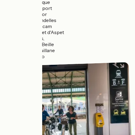
Col d'Aubisque
Col du Somport
Col de Soulor
Col de Spandelles
Col d'Hautacam
Col du portet d'Aspet
Col d'Agnes,
Montée de Beille
Col de la Quillane
Col de Mollo