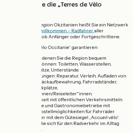
Entdecken Sie die „Terres de Vélo
Occitanie“
Exklusiv in der Region Okzitanien heißt Sie ein Netzwerk
aus
17 Gebieten willkommen – Radfahrer
aller
Leistungsstufen, ob Anfänger oder Fortgeschrittene.
„Les Terres de Vélo Occitanie“ garantieren:
Routen, auf denen Sie die Region bequem
erkunden können: Toiletten, Wasserstellen,
Picknickplätze, Unterstände.
Dienstleistungen: Reparatur, Verleih, Aufladen von
Akkus, Gepäckaufbewahrung, Fahrradständer,
Fahrradparkplätze,
Begleiter*innen/Reiseleiter*innen.
Erreichbarkeit mit öffentlichen Verkehrsmitteln.
Unterkünfte und Gastronomiebetriebe mit
sicheren Abstellmöglichkeiten für Fahrräder.
Dienstleister mit dem Gütesiegel „Accueil vélo“.
Regionen, die sich für den Radverkehr im Alltag
engagieren.