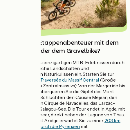
Lust auf ein Etappenabenteuer mit dem
Mountain- oder dem Gravelbike?
Okzitanien lädt zu einzigartigen MTB-Erlebnissen durch
abwechslungsreiche Landschaften und
beeindruckenden Naturkulissen ein. Starten Sie zur
GTMC – Grande Traversée du Massif Central
(Große
Überquerung des Zentralmassivs): Von der Margeride bis
zum Mittelmeer überqueren Sie die Gipfel des Mont
Lozère, die Tarn-Schluchten, den Causse Méjean, den
Mont Aigoual, den Cirque de Navacelles, das Larzac-
Plateau und den Salagou-See. Die Tour endet in Agde, mit
Blick aufs Mittelmeer, direkt neben der Lagune von Thau.
Das Departement Ariège erwartet Sie zu einer
203 km
langen Strecke durch die Pyrenäen
mit