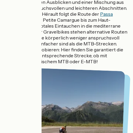
atemberaubenden Ausblicken und einer Mischung aus
technisch anspruchsvollen und leichteren Abschnitten.
Im Departement Hérault folgt die Route der
Passa
Meridia
- von der Petite Camargue bis zum Haut-
Languedoc, ein totales Eintauchen in die mediterrane
Natur. Speziell für Gravelbikes stehen alternative Routen
zur Verfügung, die körperlich weniger anspruchsvoll
und technisch einfacher sind als die MTB-Strecken.
Unbedingt ausprobieren: Hier finden Sie garantiert die
Ihrer Kondition entsprechende Strecke, ob mit
Gravelbike, klassischem MTB oder E-MTB!