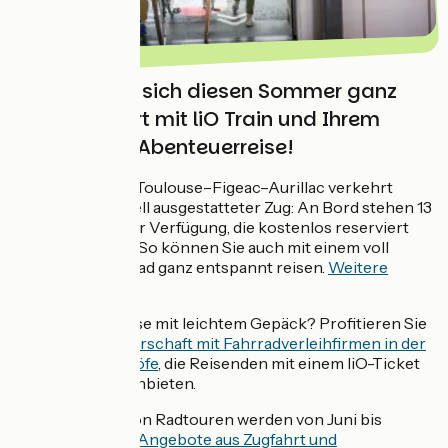
Begeben Sie sich diesen Sommer ganz
unkompliziert mit liO Train und Ihrem
Fahrrad auf Abenteuerreise!
Auf der Strecke Toulouse–Figeac–Aurillac verkehrt
täglich ein speziell ausgestatteter Zug: An Bord stehen 13
Fahrradplätze zur Verfügung, die kostenlos reserviert
werden können. So können Sie auch mit einem voll
beladenen Fahrrad ganz entspannt reisen.
Weitere
Informationen
Lust auf eine Reise mit leichtem Gepäck? Profitieren Sie
von
einer Partnerschaft mit Fahrradverleihfirmen in der
Nähe der Bahnhöfe
, die Reisenden mit einem liO-Ticket
günstige Tarife anbieten.
Für Liebhaber von Radtouren werden von Juni bis
Oktober
Kombi-Angebote aus Zugfahrt und