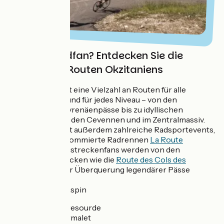
Eher Rennradfan? Entdecken Sie die
legendären Routen Okzitaniens
Okzitanien bietet eine Vielzahl an Routen für alle
Radbegeisterte und für jedes Niveau – von den
Anstiegen der Pyrenäenpässe bis zu idyllischen
Rundstrecken in den Cevennen und im Zentralmassiv.
Die Region bietet außerdem zahlreiche Radsportevents,
darunter das renommierte Radrennen
La Route
d’Occitanie
. Langstreckenfans werden von den
mythischen Strecken wie die
Route des Cols des
Pyrénées
und der Überquerung legendärer Pässe
begeistert sein:
Col de Portet d'Aspin
Col de Peyresourde
Col du Tourmalet