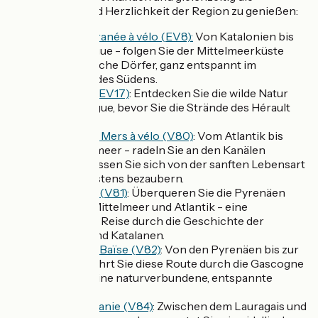
Authentizität und Herzlichkeit der Region zu genießen:
La Méditerranée à vélo (EV8):
Von Katalonien bis
zur Camargue - folgen Sie der Mittelmeerküste
durch typische Dörfer, ganz entspannt im
Rhythmus des Südens.
ViaRhôna (EV17)
: Entdecken Sie die wilde Natur
der Camargue, bevor Sie die Strände des Hérault
erreichen.
Canal des 2 Mers à vélo (V80)
: Vom Atlantik bis
zum Mittelmeer - radeln Sie an den Kanälen
entlang - lassen Sie sich von der sanften Lebensart
des Südwestens bezaubern.
La Vélosud (V81)
: Überqueren Sie die Pyrenäen
zwischen Mittelmeer und Atlantik - eine
spannende Reise durch die Geschichte der
Katharer und Katalanen.
Vallée de la Baïse (V82)
: Von den Pyrenäen bis zur
Garonne führt Sie diese Route durch die Gascogne
- ideal für eine naturverbundene, entspannte
Auszeit.
La Véloccitanie (V84)
: Zwischen dem Lauragais und