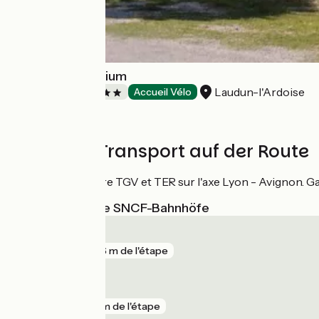
Camping Le Dolium
Laudun-l'Ardoise
Campsites
Accueil Vélo
Züge und Transport auf der Route
Orange - gare TGV et TER sur l'axe Lyon - Avignon. Ga
Nächstgelegene SNCF-Bahnhöfe
Orange
gare
266 m de l'étape
Courthézon
gare
2 km de l'étape