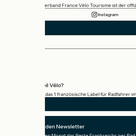
Der nationale Verband France Vélo Tourisme ist der offiz
Instagram
Pressebereich
Profi-Bereich
Was ist Accueil Vélo?
Accueil Vélo ist das 1. französische Label für Radfahrer i
Ich abonniere den Newsletter
Erhalten Sie jeden Monat das Beste Frankreichs per Rad 