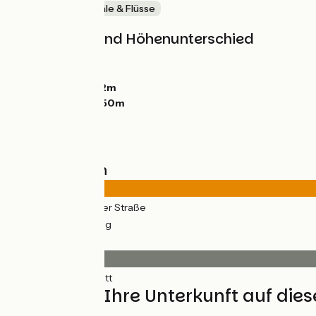
Malerische Kanäle & Flüsse
Steigungen und Höhenunterschied
Anstiege:
11m
Abstiege:
0m
Tiefster Punkt:
32m
Höchster Punkt:
50m
Straßentypen
9km
(87%) Auf der Straße
1km
(13%) Radweg
Belag
10km
(100%) Glatt
Finden Sie Ihre Unterkunft auf die