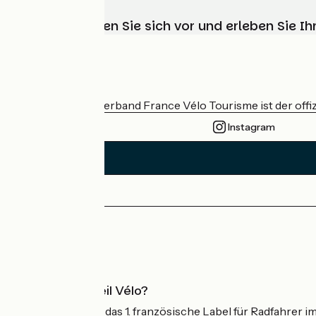
Wählen, bereiten Sie sich vor und erleben Sie 
Wer sind wir?
Der nationale Verband France Vélo Tourisme ist der offiz
Instagram
Pressebereich
Profi-Bereich
Was ist Accueil Vélo?
Accueil Vélo ist das 1. französische Label für Radfahrer i