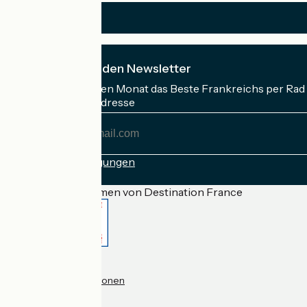
Ich abonniere den Newsletter
Erhalten Sie jeden Monat das Beste Frankreichs per Rad 
Meine E-Mail-Adresse
Meine
E-
Mail-
Anmeldebedingungen
Adresse
Gefördert im Rahmen von Destination France
Accueil Vélo Pro
Kontakt
Rechtliche Informationen
Kontakt
Privacy policy