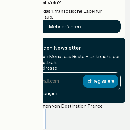
Was ist Accueil Vélo?
Accueil Vélo ist das 1. französische Label für
Radfahrer im Urlaub.
Mehr erfahren
Ich abonniere den Newsletter
Erhalten Sie jeden Monat das Beste Frankreichs per
Rad in Ihrem Postfach.
Meine E-Mail-Adresse
Meine
E-
Mail-
Anmeldebedingungen
Adresse
Gefördert im Rahmen von Destination France