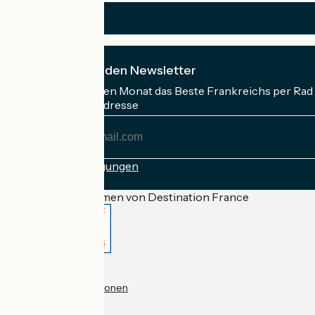
Ich abonniere den Newsletter
Erhalten Sie jeden Monat das Beste Frankreichs per Rad 
Meine E-Mail-Adresse
Meine
E-
Mail-
Anmeldebedingungen
Adresse
Gefördert im Rahmen von Destination France
Accueil Vélo Pro
Kontakt
Rechtliche Informationen
Kontakt
Privacy policy