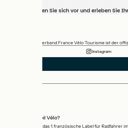
Wählen, bereiten Sie sich vor und erleben Sie 
Wer sind wir?
Der nationale Verband France Vélo Tourisme ist der offiz
Instagram
Pressebereich
Profi-Bereich
Was ist Accueil Vélo?
Accueil Vélo ist das 1. französische Label für Radfahrer i