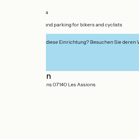
Restaurant/bar
Shaded picnic area
Private parking
Changing rooms and parking for bikers and cyclists
Toilets
Interessiert Sie diese Einrichtung? Besuchen Sie deren
Localisation
3737 route des Vans 07140 Les Assions