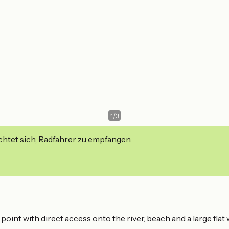
1
/
3
ichtet sich, Radfahrer zu empfangen.
oint with direct access onto the river, beach and a large flat 