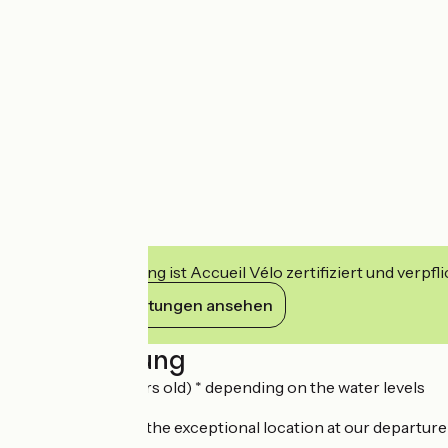
Diese Einrichtung ist Accueil Vélo zertifiziert und verpfl
Ihre Verpflichtungen ansehen
Beschreibung
(Fof all from 5 years old) * depending on the water levels
Make the most of the exceptional location at our departure p
There is also: