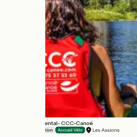
Canoe-Kayak Rental- CCC-Canoë
Les Assions
Leisure and recreation
Accueil Vélo