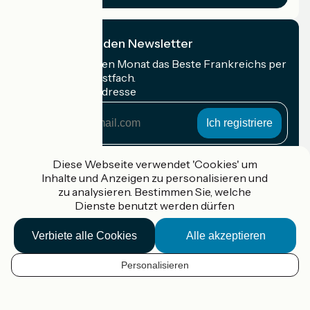
Ich abonniere den Newsletter
Erhalten Sie jeden Monat das Beste Frankreichs per
Rad in Ihrem Postfach.
Meine E-Mail-Adresse
Meine
E-
Mail-
Anmeldebedingungen
Adresse
Diese Webseite verwendet 'Cookies' um
Inhalte und Anzeigen zu personalisieren und
Gefördert im Rahmen von Destination France
zu analysieren. Bestimmen Sie, welche
Dienste benutzt werden dürfen
Verbiete alle Cookies
Alle akzeptieren
Accueil Vélo Pro
Kontakt
Personalisieren
Rechtliche Informationen
DE
Kontakt
Privacy policy
Kartenoptionen
Réalisation :
StudioJuillet
et
France Vélo Tourisme