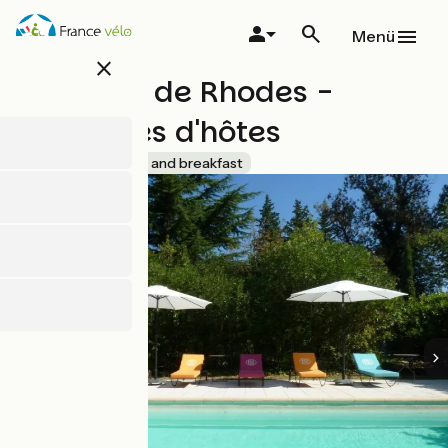
Direkt
zum
Menü
Inhalt
close
Domaine de Rhodes -
Chambres d'hôtes
Accueil Vélo
Bed and breakfast