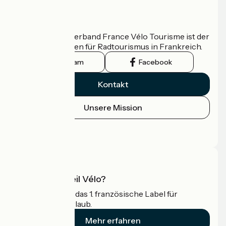
Wer sind wir?
Der nationale Verband France Vélo Tourisme ist der
offizielle Leitfaden für Radtourismus in Frankreich.
Instagram
Facebook
Kontakt
Unsere Mission
Pressebereich
Profi-Bereich
Was ist Accueil Vélo?
Accueil Vélo ist das 1. französische Label für
Radfahrer im Urlaub.
Mehr erfahren