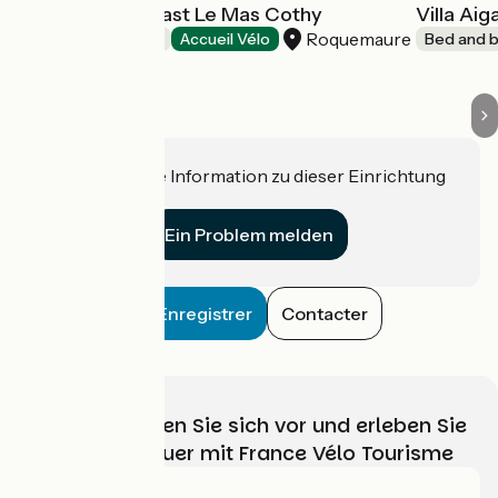
Bed and breakfast Le Mas Cothy
Villa Ai
Roquemaure
Bed and breakfast
Accueil Vélo
Bed and b
Haben Sie eine Information zu dieser Einrichtung
für uns?
Ein Problem melden
Enregistrer
Contacter
Wählen, bereiten Sie sich vor und erleben Sie
Ihr Radabenteuer mit France Vélo Tourisme