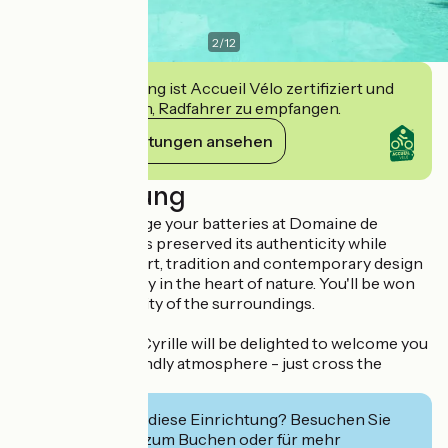
2
/
12
Diese Einrichtung ist Accueil Vélo zertifiziert und
verpflichtet sich, Radfahrer zu empfangen.
Ihre Verpflichtungen ansehen
Beschreibung
Come and recharge your batteries at Domaine de
Rhodes, which has preserved its authenticity while
combining comfort, tradition and contemporary design
for a charming stay in the heart of nature. You'll be won
over by the serenity of the surroundings.
Emmanuelle and Cyrille will be delighted to welcome you
in a warm and friendly atmosphere - just cross the
bridge!
Interessiert Sie diese Einrichtung? Besuchen Sie
deren Website zum Buchen oder für mehr