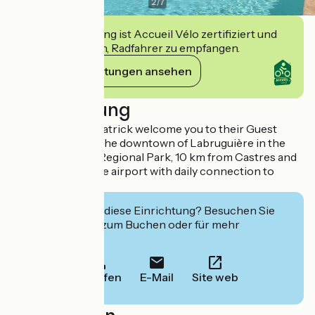
2
/
7
Diese Einrichtung ist Accueil Vélo zertifiziert und
verpflichtet sich, Radfahrer zu empfangen.
Ihre Verpflichtungen ansehen
Beschreibung
Christophe and Patrick welcome you to their Guest
house, located in the downtown of Labruguière in the
Haut Languedoc Regional Park, 10 km from Castres and
5 minutes from the airport with daily connection to
Paris.
Interessiert Sie diese Einrichtung? Besuchen Sie
deren Website zum Buchen oder für mehr
Informationen.
Anrufen
E-Mail
Site web