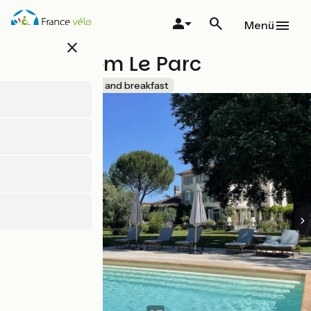
Direkt
zum
Menü
Inhalt
close
Guestroom Le Parc
Accueil Vélo
Bed and breakfast