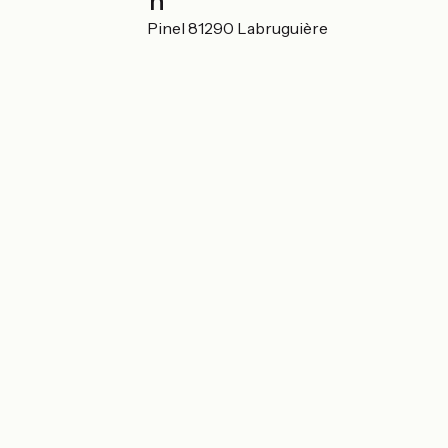
Localisation
1 boulevard Henri Pinel 81290 Labruguière