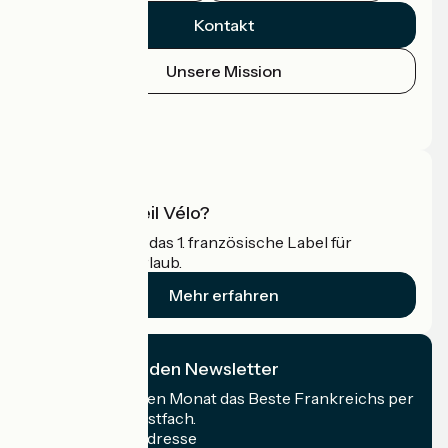
Kontakt
Unsere Mission
Pressebereich
Profi-Bereich
Was ist Accueil Vélo?
Accueil Vélo ist das 1. französische Label für
Radfahrer im Urlaub.
Mehr erfahren
Ich abonniere den Newsletter
Erhalten Sie jeden Monat das Beste Frankreichs per
Rad in Ihrem Postfach.
Meine E-Mail-Adresse