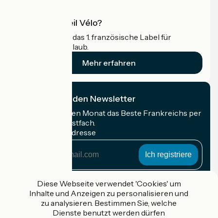
Was ist Accueil Vélo?
Accueil Vélo ist das 1. französische Label für
Radfahrer im Urlaub.
Mehr erfahren
Ich abonniere den Newsletter
Erhalten Sie jeden Monat das Beste Frankreichs per
Rad in Ihrem Postfach.
Meine E-Mail-Adresse
Meine
E-
Mail-
Anmeldebedingungen
Adresse
Diese Webseite verwendet 'Cookies' um
Inhalte und Anzeigen zu personalisieren und
Gefördert im Rahmen von Destination France
zu analysieren. Bestimmen Sie, welche
Dienste benutzt werden dürfen