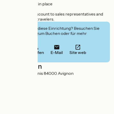
Sanitary protocol in place
We offer a 20% discount to sales representatives and
other authorized travelers.
Interessiert Sie diese Einrichtung? Besuchen Sie
deren Website zum Buchen oder für mehr
Informationen.
Anrufen
E-Mail
Site web
Localisation
3 Chemin des Tennis 84000 Avignon