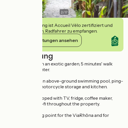
2
/
17
Diese Einrichtung ist Accueil Vélo zertifiziert und
verpflichtet sich, Radfahrer zu empfangen.
Ihre Verpflichtungen ansehen
Beschreibung
5 themed rooms in an exotic garden, 5 minutes' walk
from the town center.
Facilities include an above-ground swimming pool, ping-
pong table, bike/motorcycle storage and kitchen.
Each room is equipped with TV, fridge, coffee maker,
kettle and free Wi-fi throughout the property.
It's an ideal starting point for the ViaRhôna and for
visiting Provence.