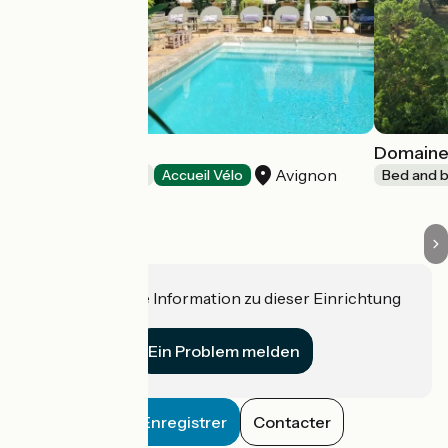
Villa Aigarden
Domaine
Avignon
Bed and breakfast
Accueil Vélo
Bed and b
Haben Sie eine Information zu dieser Einrichtung
für uns?
Ein Problem melden
Enregistrer
Contacter