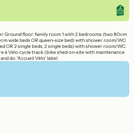
wer. Ground floor: family room 1 with 2 bedrooms (two 80cm
n 80cm wide beds OR queen-size bed) with shower room/WC.
bed OR 2 single beds, 2 single beds) with shower room/WC.
e à Vélo cycle track (bike shed on-site with maintenance
and do. 'Accueil Vélo' label.