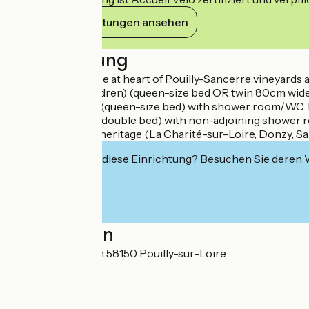
Ihre Verpflichtungen ansehen
Beschreibung
18th century house at heart of Pouilly-Sancerre vineyards 
wide beds for children) (queen-size bed OR twin 80cm wid
2nd floor: room 3 (queen-size bed) with shower room/WC. In
In house: room 5 (double bed) with non-adjoining shower r
equipment), local heritage (La Charité-sur-Loire, Donzy, Sance
Interessiert Sie diese Einrichtung? Besuchen Sie deren
Localisation
Rue de Charenton 58150 Pouilly-sur-Loire