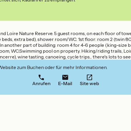
and Loire Nature Reserve. 5 guest rooms, on each floor of to
e beds, extra bed), shower room/WC. 1st floor: room 2 (twi
 another part of building: room 4 for 4-6 people (king-size 
oom, WC.Swimming pool on property. Hiking/riding trails, Loir
rre), wine tasting, canoeing, cycle trips... there's lots to see 
 Website zum Buchen oder für mehr Informationen.
Anrufen
E-Mail
Site web