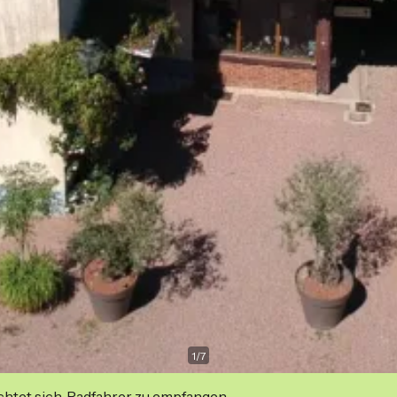
1
/
7
ichtet sich, Radfahrer zu empfangen.