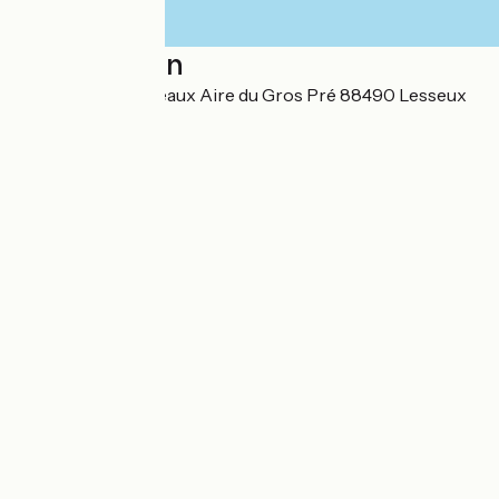
Localisation
232 Rue des Bouleaux Aire du Gros Pré 88490 Lesseux