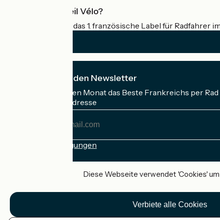
Was ist Accueil Vélo?
Accueil Vélo ist das 1. französische Label für Radfahrer i
Ich abonniere den Newsletter
Erhalten Sie jeden Monat das Beste Frankreichs per Rad 
Meine E-Mail-Adresse
Meine
E-
Mail-
Anmeldebedingungen
Adresse
Gefördert im Rahmen von Destination France
Diese Webseite verwendet 'Cookies' um I
Verbiete alle Cookies
Accueil Vélo Pro