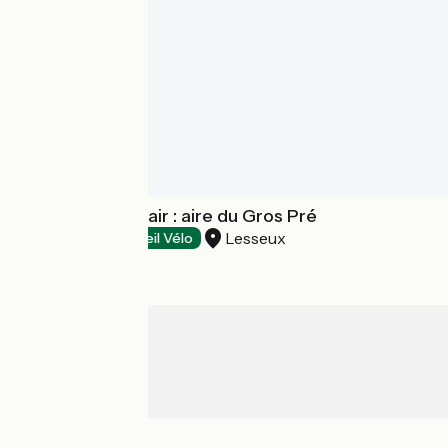
Locatif de plein air : aire du Gros Pré
Lesseux
Campsites
Accueil Vélo