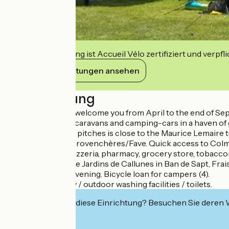
Diese Einrichtung ist Accueil Vélo zertifiziert und verpfl
Ihre Verpflichtungen ansehen
Beschreibung
Raoul and Nadine welcome you from April to the end of Se
Pitches for tents, caravans and camping-cars in a haven of 
The campsite of 6 pitches is close to the Maurice Lemaire 
kilometers from Provenchères/Fave. Quick access to Colmar
Nearby : bakery, pizzeria, pharmacy, grocery store, tobaccon
To visit nearby : the Jardins de Callunes in Ban de Sapt, Fra
Snack bar in the evening. Bicycle loan for campers (4).
Water / electricity / outdoor washing facilities / toilets.
Interessiert Sie diese Einrichtung? Besuchen Sie deren