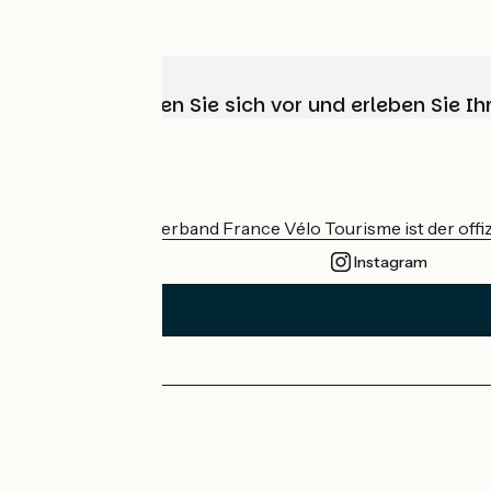
Wählen, bereiten Sie sich vor und erleben Sie 
Wer sind wir?
Der nationale Verband France Vélo Tourisme ist der offiz
Instagram
Pressebereich
Profi-Bereich