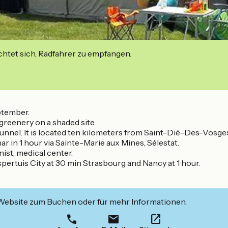
ichtet sich, Radfahrer zu empfangen.
ptember.
greenery on a shaded site.
tunnel. It is located ten kilometers from Saint-Dié-Des-Vosges
 in 1 hour via Sainte-Marie aux Mines, Sélestat.
ist, medical center.
ispertuis City at 30 min Strasbourg and Nancy at 1 hour.
 Website zum Buchen oder für mehr Informationen.