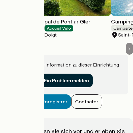
Camping Municipal de Pont ar Gler
Camping
Campsites
Accueil Vélo
Campsite
Saint-Jean-du-Doigt
Saint
Haben Sie eine Information zu dieser Einrichtung
für uns?
Ein Problem melden
Enregistrer
Contacter
Wählen, bereiten Sie sich vor und erleben Sie