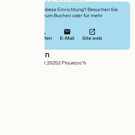
Interessiert Sie diese Einrichtung? Besuchen Sie
deren Website zum Buchen oder für mehr
Informationen.
Anrufen
E-Mail
Site web
Localisation
Moulin de Caneret 29252 Plouezoc'h