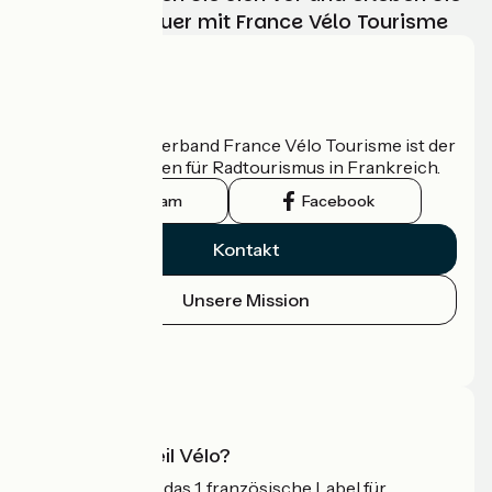
Ihr Radabenteuer mit France Vélo Tourisme
Wer sind wir?
Der nationale Verband France Vélo Tourisme ist der
offizielle Leitfaden für Radtourismus in Frankreich.
Instagram
Facebook
Kontakt
Unsere Mission
Pressebereich
Profi-Bereich
Was ist Accueil Vélo?
Accueil Vélo ist das 1. französische Label für