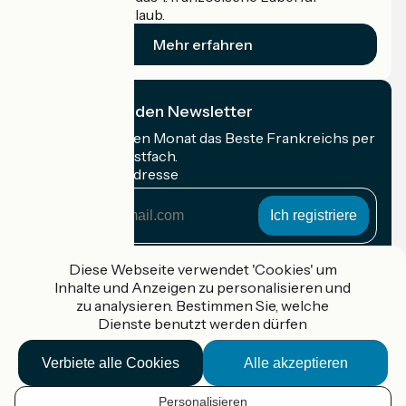
Radfahrer im Urlaub.
Mehr erfahren
Ich abonniere den Newsletter
Erhalten Sie jeden Monat das Beste Frankreichs per
Rad in Ihrem Postfach.
Meine E-Mail-Adresse
Meine
E-
Mail-
Anmeldebedingungen
Adresse
Diese Webseite verwendet 'Cookies' um
Inhalte und Anzeigen zu personalisieren und
Gefördert im Rahmen von Destination France
zu analysieren. Bestimmen Sie, welche
Dienste benutzt werden dürfen
Verbiete alle Cookies
Alle akzeptieren
Accueil Vélo Pro
Kontakt
Personalisieren