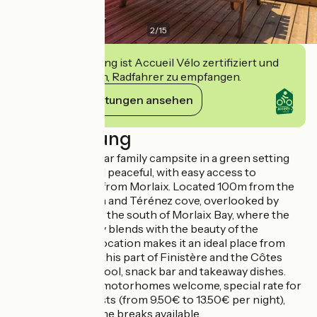
2
/
15
Diese Einrichtung ist Accueil Vélo zertifiziert und
verpflichtet sich, Radfahrer zu empfangen.
Ihre Verpflichtungen ansehen
Beschreibung
Discover this 3-star family campsite in a green setting
that’s unspoilt and peaceful, with easy access to
Plouezoc'h, 15km from Morlaix. Located 100m from the
GR34 coastal path and Térénez cove, overlooked by
Barnénez Cairn in the south of Morlaix Bay, where the
history of Brittany blends with the beauty of the
landscapes. The location makes it an ideal place from
which to explore this part of Finistère and the Côtes
d'Armor. Heated pool, snack bar and takeaway dishes.
Campervans and motorhomes welcome, special rate for
2 walkers or cyclists (from 9.50€ to 13.50€ per night),
short mobile-home breaks available.