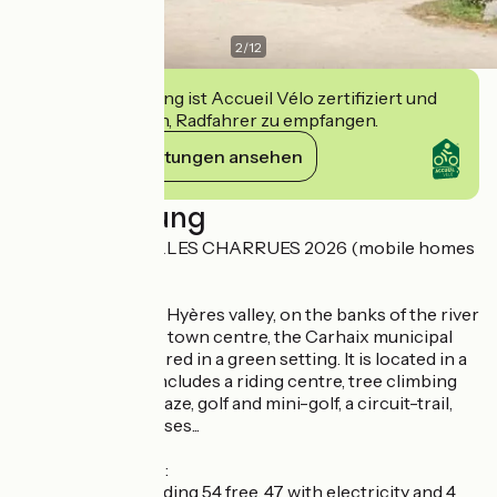
2
/
12
Diese Einrichtung ist Accueil Vélo zertifiziert und
verpflichtet sich, Radfahrer zu empfangen.
Ihre Verpflichtungen ansehen
Beschreibung
COMPLETE VIEILLES CHARRUES 2026 (mobile homes
and pitches)
In the heart of the Hyères valley, on the banks of the river
and 3 km from the town centre, the Carhaix municipal
campsite is anchored in a green setting. It is located in a
leisure area that includes a riding centre, tree climbing
courses, a plant maze, golf and mini-golf, a circuit-trail,
orienteering courses...
The campsite has :
- 62 pitches, including 54 free, 47 with electricity and 4