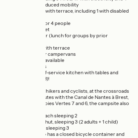
for people with reduced mobility
- 3 mobile homes with terrace, including 1 with disabled
access
- 2 caravans for 3 or 4 people
- a reception chalet
- a covered shelter (lunch for groups by prior
arrangement)
- a bar-crêperie with terrace
- a service area for campervans
- table and chairs available
- Loan of adaptors
- New in 2026: self-service kitchen with tables and
benches (pitch 63)!
Ideally located for hikers and cyclists, at the crossroads
of many hiking routes with the Canal de Nantes à Brest,
the Vélodyssée, Voies Vertes 7 and 6, the campsite also
offers :
- 4 stage cabins, each sleeping 2
- 1 La Belle Ourse hut, sleeping 3 (2 adults + 1 child)
- 1 rando-vélo hut sleeping 3
The campsite also has a closed bicycle container and