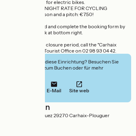
recharging points for electric bikes.
SPECIAL OFFER: NIGHT RATE FOR CYCLING
TOURISTS - 1 person and a pitch: €7.50!
To book: download and complete the booking form by
clicking on the link at bottom right.
During the annual closure period, call the "Carhaix
Poher Tourisme" Tourist Office on 02 98 93 04 42.
Interessiert Sie diese Einrichtung? Besuchen Sie
deren Website zum Buchen oder für mehr
Informationen.
E-Mail
Site web
Localisation
3, Route de Kerniguez 29270 Carhaix-Plouguer