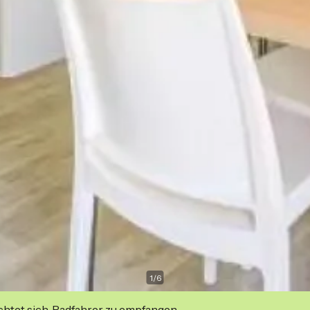
1
/
6
ichtet sich, Radfahrer zu empfangen.