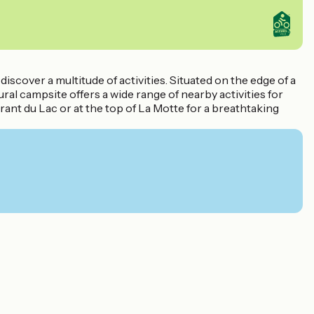
cover a multitude of activities. Situated on the edge of a
ral campsite offers a wide range of nearby activities for
urant du Lac or at the top of La Motte for a breathtaking