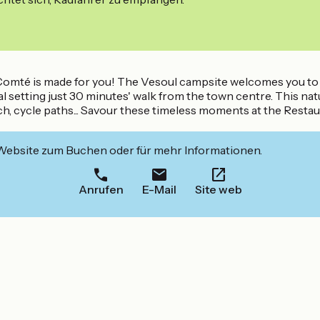
omté is made for you! The Vesoul campsite welcomes you to dis
al setting just 30 minutes' walk from the town centre. This natu
unch, cycle paths... Savour these timeless moments at the Resta
 Website zum Buchen oder für mehr Informationen.
Anrufen
E-Mail
Site web