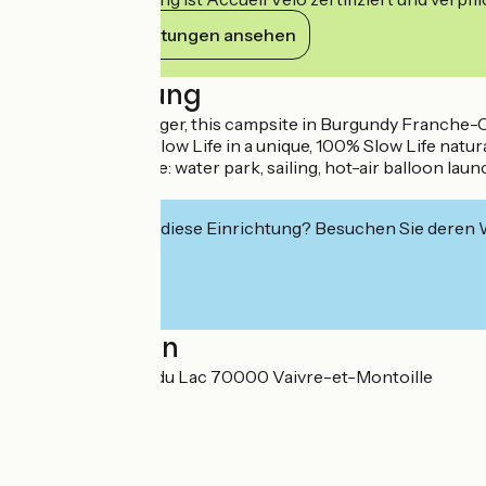
Ihre Verpflichtungen ansehen
Beschreibung
Don't wait any longer, this campsite in Burgundy Franche-C
lake, experience Slow Life in a unique, 100% Slow Life natur
young and old alike: water park, sailing, hot-air balloon la
panoramic view.
Interessiert Sie diese Einrichtung? Besuchen Sie deren
Localisation
Avenue des rives du Lac 70000 Vaivre-et-Montoille