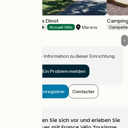
Camping Le Bois Dinot
Camping 
Marans
Campsites
Accueil Vélo
Campsite
Haben Sie eine Information zu dieser Einrichtung
für uns?
Ein Problem melden
Enregistrer
Contacter
Wählen, bereiten Sie sich vor und erleben Sie
Ihr Radabenteuer mit France Vélo Tourisme