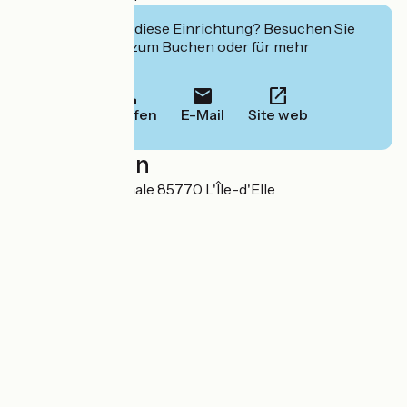
Interessiert Sie diese Einrichtung? Besuchen Sie
deren Website zum Buchen oder für mehr
Informationen.
Anrufen
E-Mail
Site web
Localisation
79 bis, Rue Nationale 85770 L'Île-d'Elle