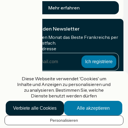
Mehr erfahren
Ich abonniere den Newsletter
Erhalten Sie jeden Monat das Beste Frankreichs per
Rad in Ihrem Postfach.
Meine E-Mail-Adresse
Meine
E-
Mail-
Anmeldebedingungen
Adresse
Diese Webseite verwendet 'Cookies' um
Inhalte und Anzeigen zu personalisieren und
Gefördert im Rahmen von Destination France
zu analysieren. Bestimmen Sie, welche
Dienste benutzt werden dürfen
Verbiete alle Cookies
Alle akzeptieren
Accueil Vélo Pro
Kontakt
Personalisieren
Rechtliche Informationen
DE