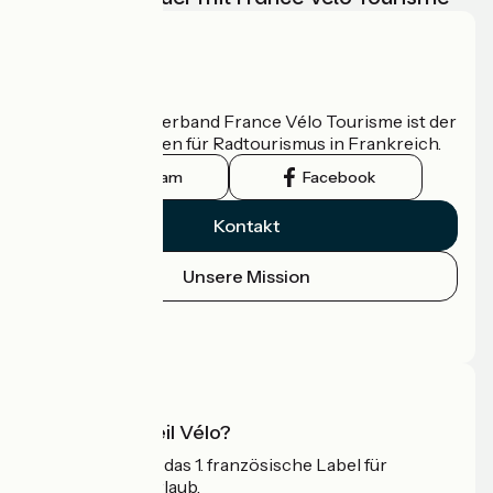
Wer sind wir?
Der nationale Verband France Vélo Tourisme ist der
offizielle Leitfaden für Radtourismus in Frankreich.
Instagram
Facebook
Kontakt
Unsere Mission
Pressebereich
Profi-Bereich
Was ist Accueil Vélo?
Accueil Vélo ist das 1. französische Label für
Radfahrer im Urlaub.