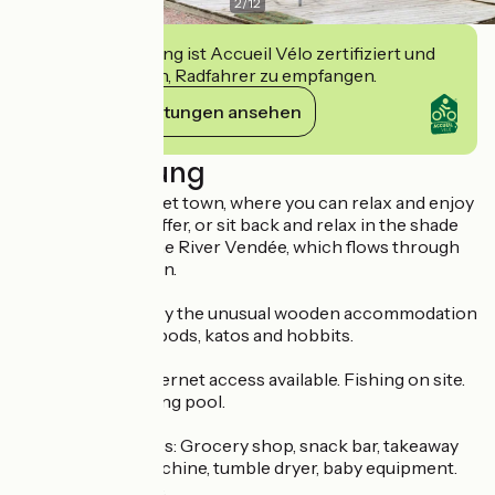
2
/
12
Diese Einrichtung ist Accueil Vélo zertifiziert und
verpflichtet sich, Radfahrer zu empfangen.
Ihre Verpflichtungen ansehen
Beschreibung
Close to the market town, where you can relax and enjoy
the activities on offer, or sit back and relax in the shade
on the banks of the River Vendée, which flows through
the Marais Poitevin.
You'll be amazed by the unusual wooden accommodation
on site, including pods, katos and hobbits.
Pets welcome. Internet access available. Fishing on site.
Play area. Swimming pool.
Additional services: Grocery shop, snack bar, takeaway
food. Washing machine, tumble dryer, baby equipment.
Night surveillance.