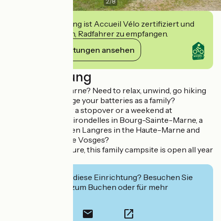
2
/
8
Diese Einrichtung ist Accueil Vélo zertifiziert und
verpflichtet sich, Radfahrer zu empfangen.
Ihre Verpflichtungen ansehen
Beschreibung
Visiting Haute-Marne? Need to relax, unwind, go hiking
or cycling, recharge your batteries as a family?
Come and stay for a stopover or a weekend at
Camping*** Les Hirondelles in Bourg-Sainte-Marne, a
small town between Langres in the Haute-Marne and
Neufchâteau in the Vosges?
In the heart of nature, this family campsite is open all year
round.
Interessiert Sie diese Einrichtung? Besuchen Sie
deren Website zum Buchen oder für mehr
Informationen.