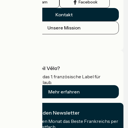
Instagram
Facebook
Kontakt
Unsere Mission
Pressebereich
Profi-Bereich
Was ist Accueil Vélo?
Accueil Vélo ist das 1. französische Label für
Radfahrer im Urlaub.
Mehr erfahren
Ich abonniere den Newsletter
Erhalten Sie jeden Monat das Beste Frankreichs per
Rad in Ihrem Postfach.