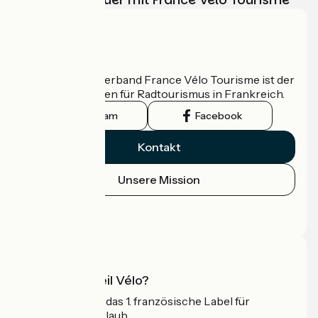
Wer sind wir?
Der nationale Verband France Vélo Tourisme ist der
offizielle Leitfaden für Radtourismus in Frankreich.
Instagram
Facebook
Kontakt
Unsere Mission
Pressebereich
Profi-Bereich
Was ist Accueil Vélo?
Accueil Vélo ist das 1. französische Label für
Radfahrer im Urlaub.