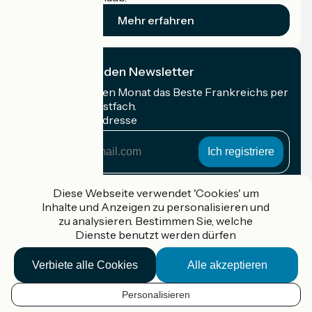
Mehr erfahren
Ich abonniere den Newsletter
Erhalten Sie jeden Monat das Beste Frankreichs per
Rad in Ihrem Postfach.
Meine E-Mail-Adresse
Meine
E-
Mail-
Anmeldebedingungen
Adresse
Diese Webseite verwendet 'Cookies' um
Inhalte und Anzeigen zu personalisieren und
Gefördert im Rahmen von Destination France
zu analysieren. Bestimmen Sie, welche
Dienste benutzt werden dürfen
Verbiete alle Cookies
Alle akzeptieren
Accueil Vélo Pro
Kontakt
Personalisieren
Rechtliche Informationen
DE