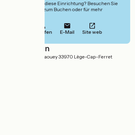
Interessiert Sie diese Einrichtung? Besuchen Sie
deren Website zum Buchen oder für mehr
Informationen.
Anrufen
E-Mail
Site web
Localisation
Allée R. Cazalet Claouey 33970 Lège-Cap-Ferret