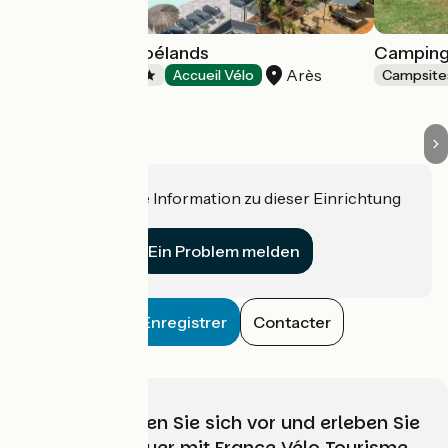
Camping Les Goélands
Camping
Arès
Campsites
Accueil Vélo
Campsite
Haben Sie eine Information zu dieser Einrichtung
für uns?
Ein Problem melden
Enregistrer
Contacter
Wählen, bereiten Sie sich vor und erleben Sie
Ihr Radabenteuer mit France Vélo Tourisme