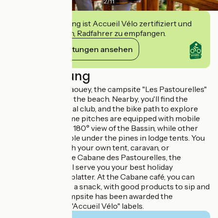
2
/
11
Diese Einrichtung ist Accueil Vélo zertifiziert und
verpflichtet sich, Radfahrer zu empfangen.
Ihre Verpflichtungen ansehen
Beschreibung
In the village of Claouey, the campsite "Les Pastourelles"
is located right on the beach. Nearby, you'll find the
market, the nautical club, and the bike path to explore
the peninsula. Some pitches are equipped with mobile
homes and offer a 180° view of the Bassin, while other
pitches are available under the pines in lodge tents. You
can also come with your own tent, caravan, or
motorhome. At the Cabane des Pastourelles, the
reception staff will serve you your best holiday
experiences on a platter. At the Cabane café, you can
meet for coffee or a snack, with good products to sip and
nibble on. The campsite has been awarded the
"Vélodyssée" and "Accueil Vélo" labels.