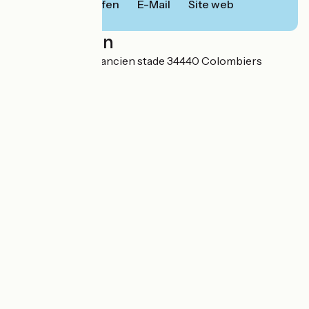
Anrufen
E-Mail
Site web
Localisation
7 promenade de l'ancien stade 34440 Colombiers