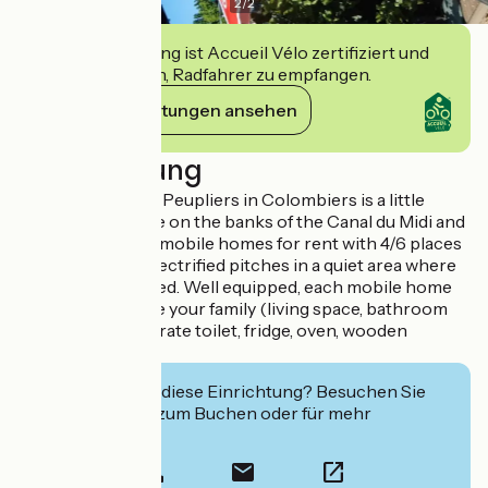
2
/
2
Diese Einrichtung ist Accueil Vélo zertifiziert und
verpflichtet sich, Radfahrer zu empfangen.
Ihre Verpflichtungen ansehen
Beschreibung
The campsite Les Peupliers in Colombiers is a little
corner of paradise on the banks of the Canal du Midi and
offers you recent mobile homes for rent with 4/6 places
and shaded and electrified pitches in a quiet area where
space is guaranteed. Well equipped, each mobile home
can accommodate your family (living space, bathroom
with shower, separate toilet, fridge, oven, wooden
terrace...).
Interessiert Sie diese Einrichtung? Besuchen Sie
deren Website zum Buchen oder für mehr
Informationen.