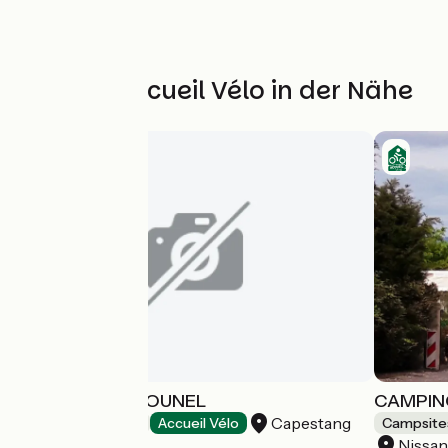
Weitere Accueil Vélo in der Nähe
CAMPING DE TOUNEL
CAMPIN
Capestang
Campsites
Accueil Vélo
Campsite
Nissan