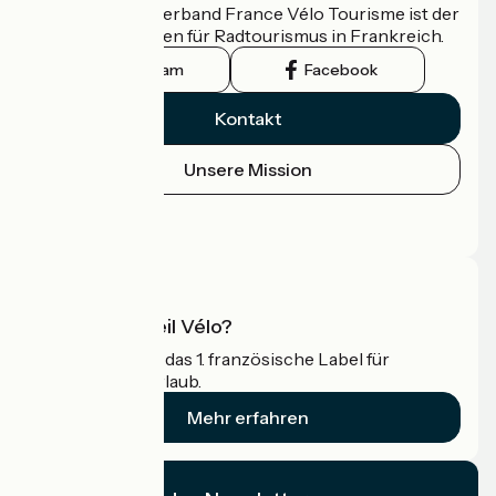
Der nationale Verband France Vélo Tourisme ist der
offizielle Leitfaden für Radtourismus in Frankreich.
Instagram
Facebook
Kontakt
Unsere Mission
Pressebereich
Profi-Bereich
Was ist Accueil Vélo?
Accueil Vélo ist das 1. französische Label für
Radfahrer im Urlaub.
Mehr erfahren