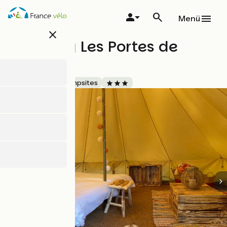
Direkt
zum
Menü
Inhalt
close
Camping Les Portes de
Sancerre
Accueil Vélo
Campsites