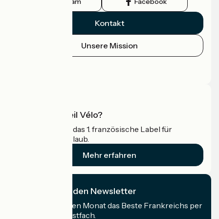
Instagram
Facebook
Kontakt
Unsere Mission
Pressebereich
Profi-Bereich
Was ist Accueil Vélo?
Accueil Vélo ist das 1. französische Label für
Radfahrer im Urlaub.
Mehr erfahren
Ich abonniere den Newsletter
Erhalten Sie jeden Monat das Beste Frankreichs per
Rad in Ihrem Postfach.