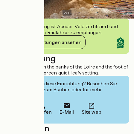
2
/
11
Diese Einrichtung ist Accueil Vélo zertifiziert und
verpflichtet sich, Radfahrer zu empfangen.
Ihre Verpflichtungen ansehen
Beschreibung
3-star campsite on the banks of the Loire and the foot of
Sancerre Hill. In a green, quiet, leafy setting.
Interessiert Sie diese Einrichtung? Besuchen Sie
deren Website zum Buchen oder für mehr
Informationen.
Anrufen
E-Mail
Site web
Localisation