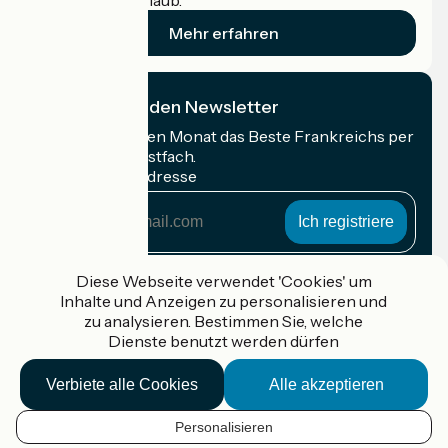
Radfahrer im Urlaub.
Mehr erfahren
Ich abonniere den Newsletter
Erhalten Sie jeden Monat das Beste Frankreichs per
Rad in Ihrem Postfach.
Meine E-Mail-Adresse
Meine
E-
Mail-
Anmeldebedingungen
Adresse
Diese Webseite verwendet 'Cookies' um
Inhalte und Anzeigen zu personalisieren und
Gefördert im Rahmen von Destination France
zu analysieren. Bestimmen Sie, welche
Dienste benutzt werden dürfen
Verbiete alle Cookies
Alle akzeptieren
Accueil Vélo Pro
Kontakt
Personalisieren
Rechtliche Informationen
DE