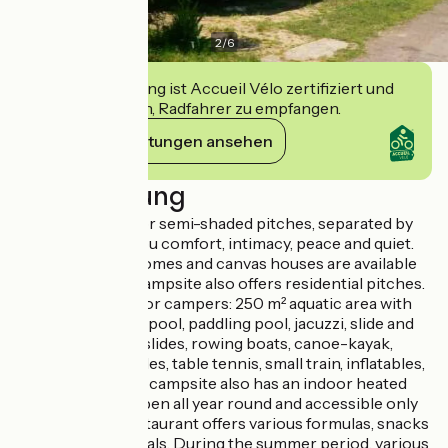
2
/
6
Diese Einrichtung ist Accueil Vélo zertifiziert und
verpflichtet sich, Radfahrer zu empfangen.
Ihre Verpflichtungen ansehen
Beschreibung
Pleasant shaded or semi-shaded pitches, separated by
hedges, ensure you comfort, intimacy, peace and quiet.
Modern mobile homes and canvas houses are available
for rent and the campsite also offers residential pitches.
Free attractions for campers: 250 m² aquatic area with
heated swimming pool, paddling pool, jacuzzi, slide and
pentogliss, pedal slides, rowing boats, canoe-kayak,
mini-golf, pony rides, table tennis, small train, inflatables,
trampolines... The campsite also has an indoor heated
swimming pool open all year round and accessible only
to campers. A restaurant offers various formulas, snacks
and take-away meals. During the summer period, various