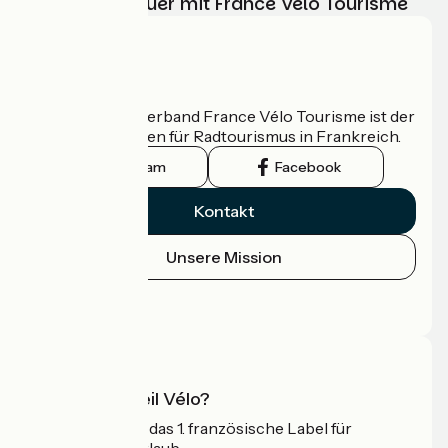
Ihr Radabenteuer mit France Vélo Tourisme
Wer sind wir?
Der nationale Verband France Vélo Tourisme ist der
offizielle Leitfaden für Radtourismus in Frankreich.
Instagram
Facebook
Kontakt
Unsere Mission
Pressebereich
Profi-Bereich
Was ist Accueil Vélo?
Accueil Vélo ist das 1. französische Label für