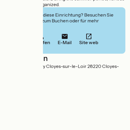
animations are organized.
Interessiert Sie diese Einrichtung? Besuchen Sie
deren Website zum Buchen oder für mehr
Informationen.
Anrufen
E-Mail
Site web
Localisation
Route de Montigny Cloyes-sur-le-Loir 28220 Cloyes-
les-Trois-Rivières