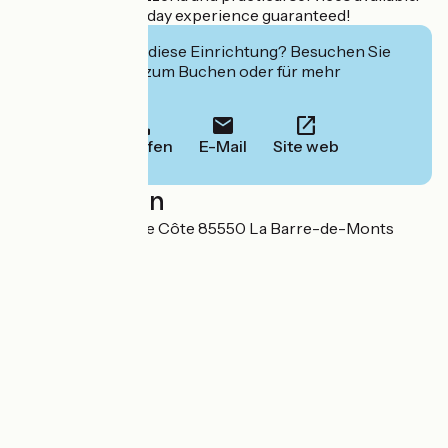
A memorable holiday experience guaranteed!
Interessiert Sie diese Einrichtung? Besuchen Sie
deren Website zum Buchen oder für mehr
Informationen.
Anrufen
E-Mail
Site web
Localisation
Route de la Grande Côte 85550 La Barre-de-Monts