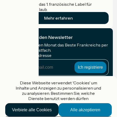
Accueil Vélo ist das 1. französische Label für
Radfahrer im Urlaub.
Mehr erfahren
Ich abonniere den Newsletter
Erhalten Sie jeden Monat das Beste Frankreichs per
Rad in Ihrem Postfach.
Meine E-Mail-Adresse
Meine
E-
Mail-
Anmeldebedingungen
Adresse
Diese Webseite verwendet 'Cookies' um
Inhalte und Anzeigen zu personalisieren und
Gefördert im Rahmen von Destination France
zu analysieren. Bestimmen Sie, welche
Dienste benutzt werden dürfen
Verbiete alle Cookies
Alle akzeptieren
Accueil Vélo Pro