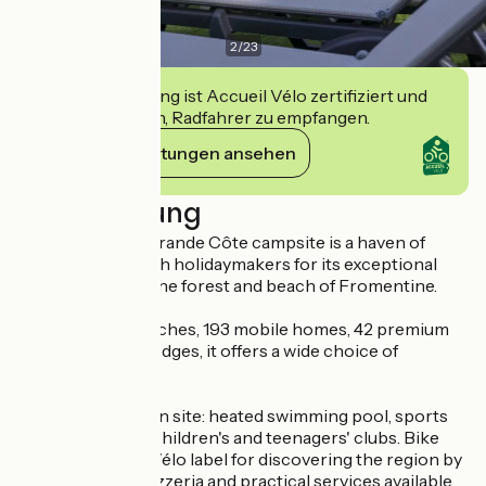
2
/
23
Diese Einrichtung ist Accueil Vélo zertifiziert und
verpflichtet sich, Radfahrer zu empfangen.
Ihre Verpflichtungen ansehen
Beschreibung
The Sandaya La Grande Côte campsite is a haven of
peace popular with holidaymakers for its exceptional
setting between the forest and beach of Fromentine.
With 250 bare pitches, 193 mobile homes, 42 premium
cottages and 22 lodges, it offers a wide choice of
accommodation.
Varied activities on site: heated swimming pool, sports
fields, play areas, children's and teenagers' clubs. Bike
hire and Accueil Vélo label for discovering the region by
bike. Bar, snack pizzeria and practical services available.