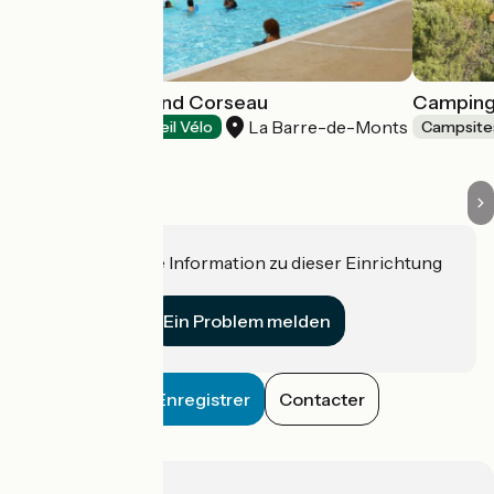
Camping le Grand Corseau
Camping
La Barre-de-Monts
Campsites
Accueil Vélo
Campsite
Haben Sie eine Information zu dieser Einrichtung
für uns?
Ein Problem melden
Enregistrer
Contacter