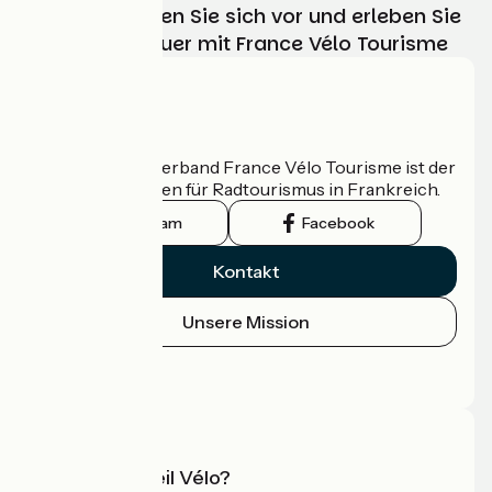
Wählen, bereiten Sie sich vor und erleben Sie
Ihr Radabenteuer mit France Vélo Tourisme
Wer sind wir?
Der nationale Verband France Vélo Tourisme ist der
offizielle Leitfaden für Radtourismus in Frankreich.
Instagram
Facebook
Kontakt
Unsere Mission
Pressebereich
Profi-Bereich
Was ist Accueil Vélo?