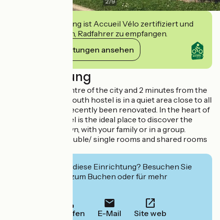
2
/
9
Diese Einrichtung ist Accueil Vélo zertifiziert und
verpflichtet sich, Radfahrer zu empfangen.
Ihre Verpflichtungen ansehen
Beschreibung
Located in the centre of the city and 2 minutes from the
train station, the youth hostel is in a quiet area close to all
amenities. It has recently been renovated. In the heart of
the Jura, the hostel is the ideal place to discover the
region on your own, with your family or in a group.
The advantage: double/ single rooms and shared rooms
for 4 people.
Interessiert Sie diese Einrichtung? Besuchen Sie
deren Website zum Buchen oder für mehr
Informationen.
Anrufen
E-Mail
Site web