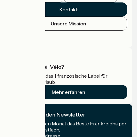
Kontakt
Unsere Mission
Pressebereich
Profi-Bereich
Was ist Accueil Vélo?
Accueil Vélo ist das 1. französische Label für
Radfahrer im Urlaub.
Mehr erfahren
Ich abonniere den Newsletter
Erhalten Sie jeden Monat das Beste Frankreichs per
Rad in Ihrem Postfach.
Meine E-Mail-Adresse