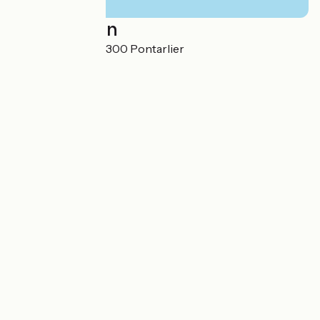
Localisation
21 rue Marpaud 25300 Pontarlier