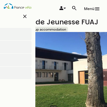
Direkt
zum
Menü
Inhalt
close
Auberge de Jeunesse FUAJ
Accueil Vélo
Group accommodation